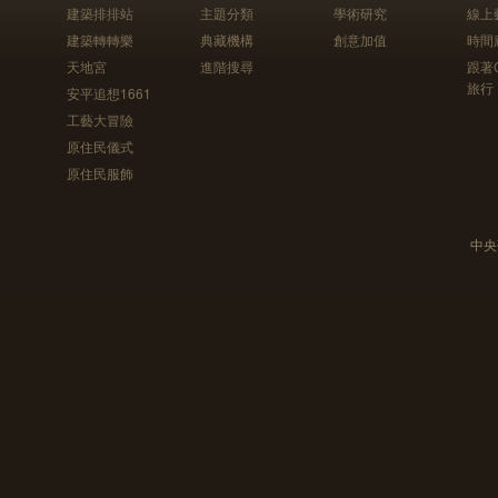
建築排排站
主題分類
學術研究
線上
建築轉轉樂
典藏機構
創意加值
時間
天地宮
進階搜尋
跟著
旅行
安平追想1661
工藝大冒險
原住民儀式
原住民服飾
中央