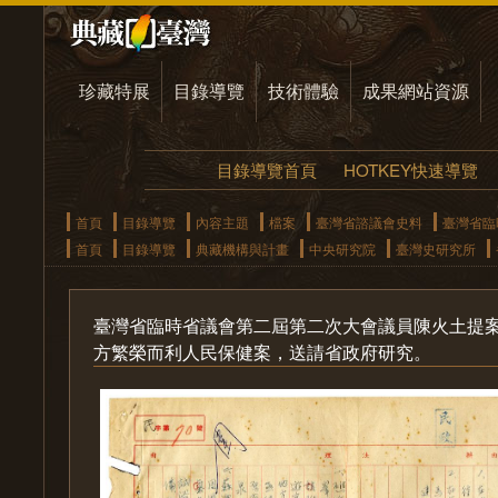
珍藏特展
目錄導覽
技術體驗
成果網站資源
目錄導覽首頁
HOTKEY快速導覽
首頁
目錄導覽
內容主題
檔案
臺灣省諮議會史料
臺灣省臨
首頁
目錄導覽
典藏機構與計畫
中央研究院
臺灣史研究所
臺灣省臨時省議會第二屆第二次大會議員陳火土提
方繁榮而利人民保健案，送請省政府研究。