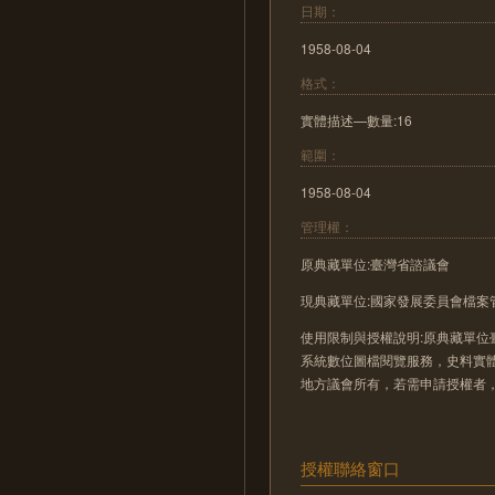
日期：
1958-08-04
格式：
實體描述—數量:16
範圍：
1958-08-04
管理權：
原典藏單位:臺灣省諮議會
現典藏單位:國家發展委員會檔案
使用限制與授權說明:原典藏單位
系統數位圖檔閱覽服務，史料實
地方議會所有，若需申請授權者
授權聯絡窗口