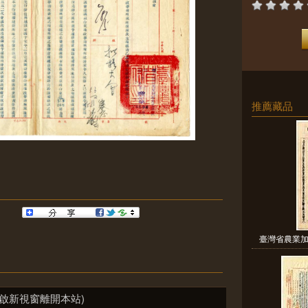
推薦藏品
臺灣省農業加
啟新視窗離開本站)