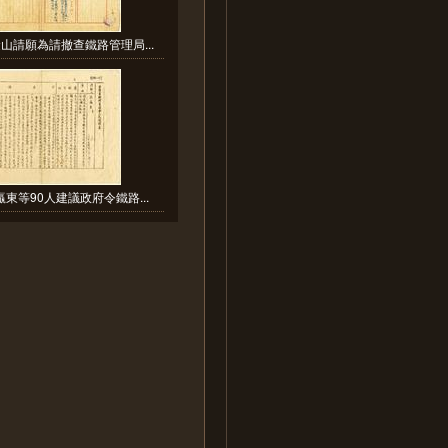
山請願為請撤查鐵路管理局...
東等90人建議政府令鐵路...