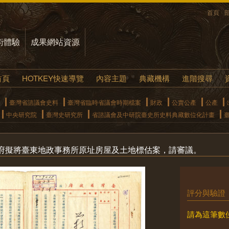
首頁
術體驗
成果網站資源
首頁
HOTKEY快速導覽
內容主題
典藏機構
進階搜尋
臺灣省諮議會史料
臺灣省臨時省議會時期檔案
財政
公賣公產
公產
中央研究院
臺灣史研究所
省諮議會及中研院臺史所史料典藏數位化計畫
府擬將臺東地政事務所原址房屋及土地標估案，請審議。
評分與驗證
請為這筆數