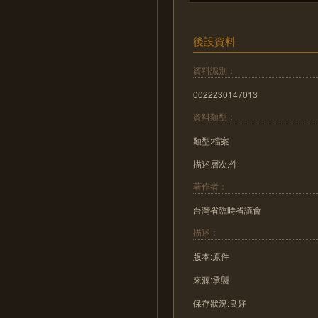
後設資料
資料識別：
0022230147013
資料類型：
類型:檔案
描述層次:件
著作者：
台灣省臨時省議會
描述：
版本:原件
來源:承襲
保存狀況:良好