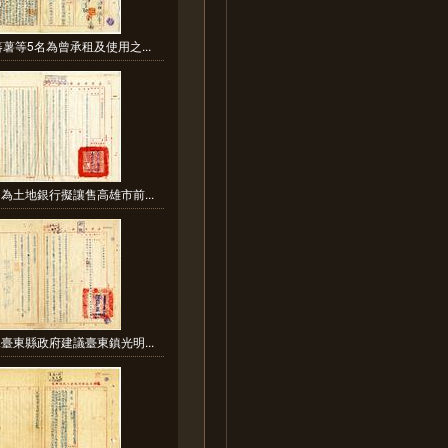
薯等5名為曾承租及使用之...
為土地銀行擬讓售高雄市前...
臺東縣政府建議臺東鎮光明...