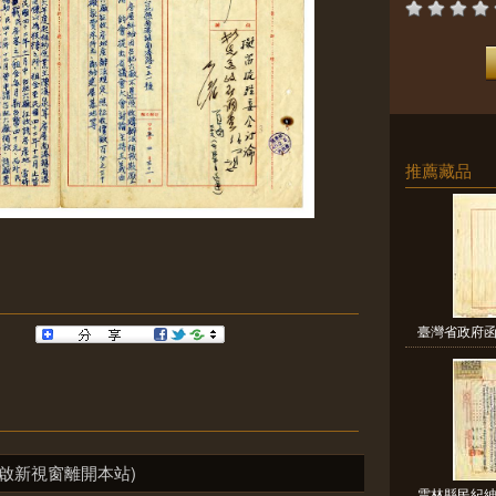
推薦藏品
臺灣省政府函
啟新視窗離開本站)
雲林縣民紀紳