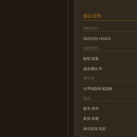
後設資料
資料識別：
0022230145003
資料類型：
類型:檔案
描述層次:件
著作者：
台灣省臨時省議會
描述：
版本:原件
來源:承襲
保存狀況:良好