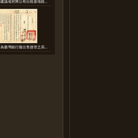
建議省府將公有出租基地租...
為臺灣銀行擬出售接管之高...