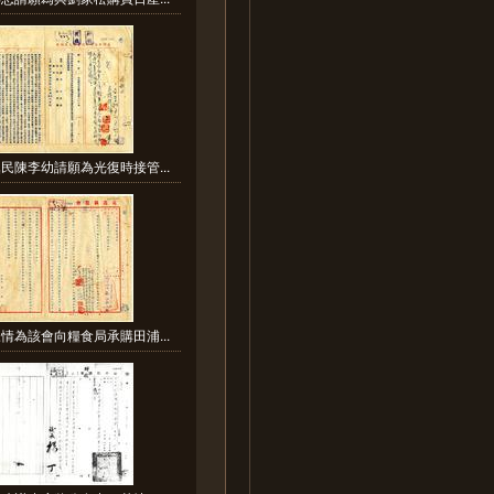
民陳李幼請願為光復時接管...
情為該會向糧食局承購田浦...