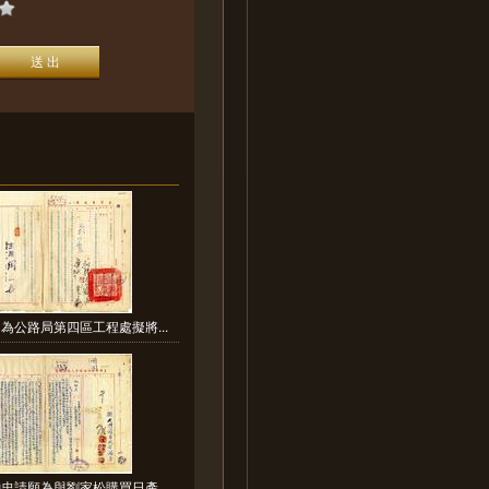
為公路局第四區工程處擬將...
忠請願為與劉家松購買日產...