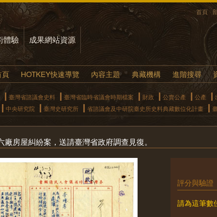
首頁
術體驗
成果網站資源
首頁
HOTKEY快速導覽
內容主題
典藏機構
進階搜尋
臺灣省諮議會史料
臺灣省臨時省議會時期檔案
財政
公賣公產
公產
中央研究院
臺灣史研究所
省諮議會及中研院臺史所史料典藏數位化計畫
六廠房屋糾紛案，送請臺灣省政府調查見復。
評分與驗證
請為這筆數