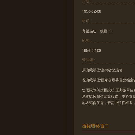
日期：
1956-02-08
格式：
實體描述—數量:11
範圍：
1956-02-08
管理權：
原典藏單位:臺灣省諮議會
現典藏單位:國家發展委員會檔案
使用限制與授權說明:原典藏單位
系統數位圖檔閱覽服務，史料實
地方議會所有，若需申請授權者
授權聯絡窗口