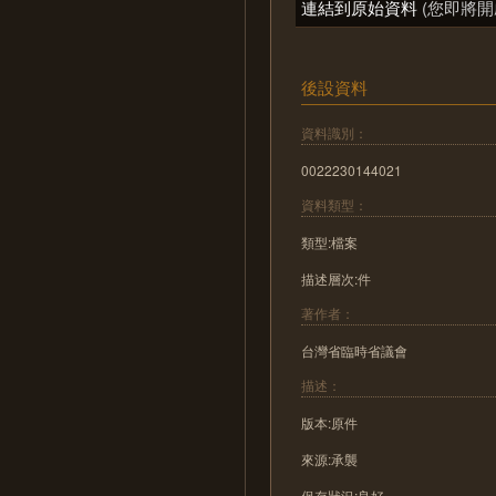
連結到原始資料
(您即將開
後設資料
資料識別：
0022230144021
資料類型：
類型:檔案
描述層次:件
著作者：
台灣省臨時省議會
描述：
版本:原件
來源:承襲
保存狀況:良好