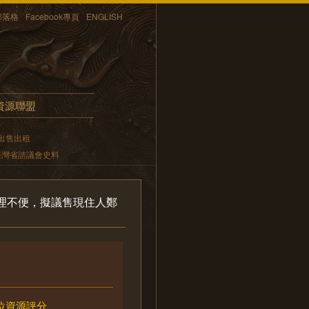
部落格
Facebook專頁
ENGLISH
資源聯盟
出售出租
臺灣省諮議會史料
理不便，擬議售現住人鄭
位資源評分