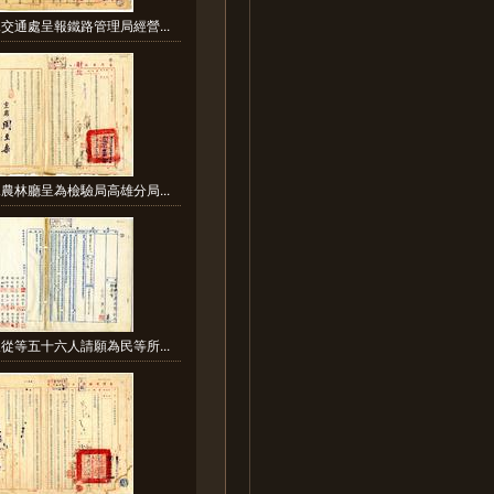
交通處呈報鐵路管理局經營...
農林廳呈為檢驗局高雄分局...
從等五十六人請願為民等所...