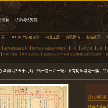
首頁
術體驗
成果網站資源
首頁
HOTKEY快速導覽
內容主題
典藏機構
進階搜尋
臺灣省諮議會史料
臺灣省臨時省議會時期檔案
財政
公賣公產
公產
中央研究院
臺灣史研究所
省諮議會及中研院臺史所史料典藏數位化計畫
心里新民路五十九號（舊一巷一四一號）省有房屋僻處一隅，管
。
評分與驗證
請為這筆數