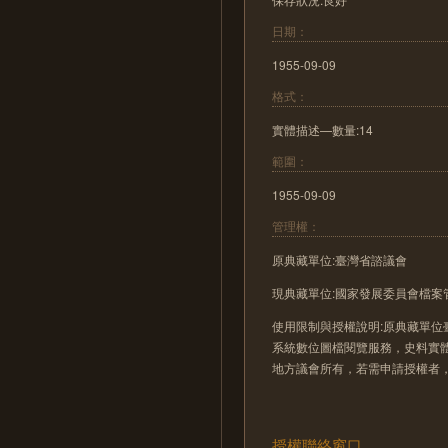
日期：
1955-09-09
格式：
實體描述—數量:14
範圍：
1955-09-09
管理權：
原典藏單位:臺灣省諮議會
現典藏單位:國家發展委員會檔案
使用限制與授權說明:原典藏單位
系統數位圖檔閱覽服務，史料實
地方議會所有，若需申請授權者
授權聯絡窗口