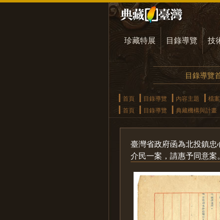
珍藏特展
目錄導覽
技
目錄導覽
首頁
目錄導覽
內容主題
檔案
首頁
目錄導覽
典藏機構與計畫
臺灣省政府函為北投鎮忠
介民一案，請惠予同意案