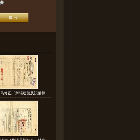
為修正「舞場建築及設備標...
議會改推議員劉傳來、林尚...