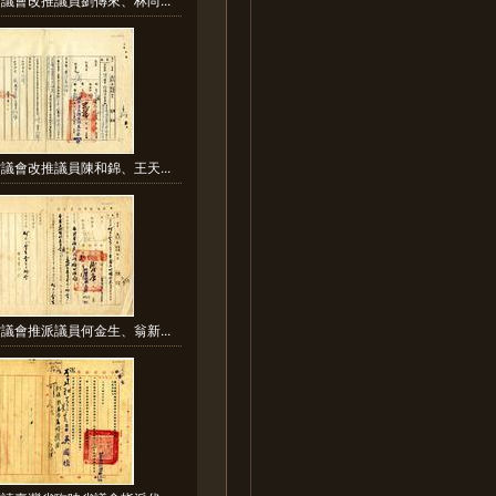
議會改推議員陳和錦、王天...
議會推派議員何金生、翁新...