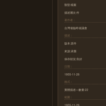
類型:檔案
描述層次:件
著作者：
台灣省臨時省議會
描述：
版本:原件
來源:承襲
保存狀況:良好
日期：
1955-11-26
格式：
實體描述—數量:22
範圍：
1955-11-26