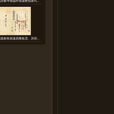
請臺灣省臨時省議會指派代...
議會推派議員陳振茂、洪掛...