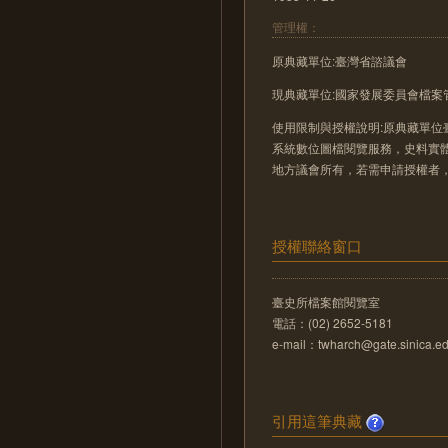
管理權：
原典藏單位:臺灣省諮議會
現典藏單位:國家發展委員會檔案
使用限制與授權說明:原典藏單位
系統數位圖檔閱覽服務，史料實
地方議會所有，若需申請授權者
授權聯絡窗口
臺史所檔案館閱覽室
電話：(02) 2652-5181
e-mail：twharch@gate.sinica.ed
引用這筆典藏