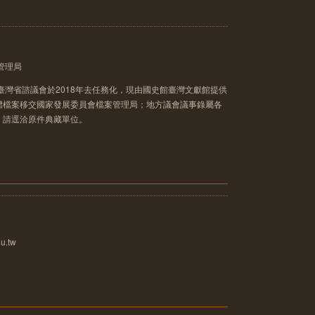
管理局
臺灣省諮議會於2018年去任務化，現由國史館臺灣文獻館提供
體檔案移交國家發展委員會檔案管理局；地方議會議事錄屬各
，請逕洽原件典藏單位。
u.tw