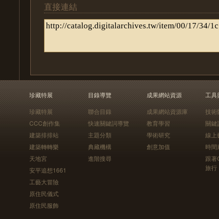
直接連結
珍藏特展
目錄導覽
成果網站資源
工具
珍藏特展
聯合目錄
成果網站資源庫
技術
CCC創作集
快速關鍵詞導覽
教育學習
關鍵
建築排排站
主題分類
學術研究
線上
建築轉轉樂
典藏機構
創意加值
時間
天地宮
進階搜尋
跟著
旅行
安平追想1661
工藝大冒險
原住民儀式
原住民服飾