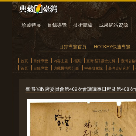
珍藏特展
目錄導覽
技術體驗
成果網站資源
目錄導覽首頁
HOTKEY快速導覽
首頁
目錄導覽
內容主題
檔案
臺灣省諮議會史料
臺灣省臨
首頁
目錄導覽
典藏機構與計畫
中央研究院
臺灣史研究所
臺灣省政府委員會第409次會議議事日程及第408