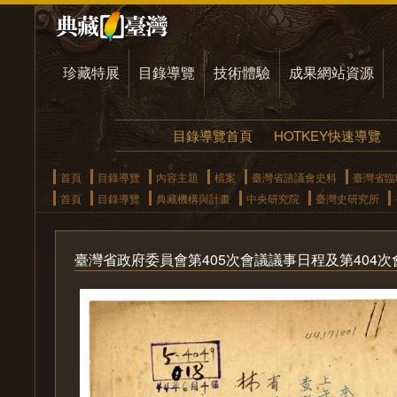
珍藏特展
目錄導覽
技術體驗
成果網站資源
目錄導覽首頁
HOTKEY快速導覽
首頁
目錄導覽
內容主題
檔案
臺灣省諮議會史料
臺灣省臨
首頁
目錄導覽
典藏機構與計畫
中央研究院
臺灣史研究所
臺灣省政府委員會第405次會議議事日程及第404