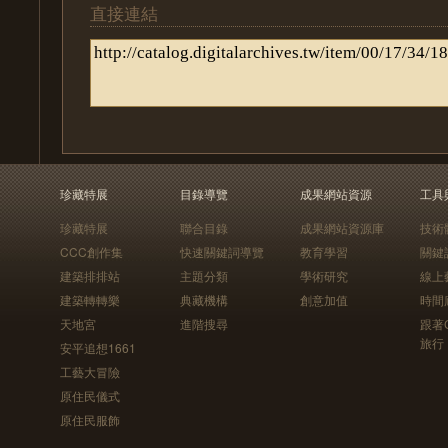
直接連結
珍藏特展
目錄導覽
成果網站資源
工具
珍藏特展
聯合目錄
成果網站資源庫
技術
CCC創作集
快速關鍵詞導覽
教育學習
關鍵
建築排排站
主題分類
學術研究
線上
建築轉轉樂
典藏機構
創意加值
時間
天地宮
進階搜尋
跟著
旅行
安平追想1661
工藝大冒險
原住民儀式
原住民服飾