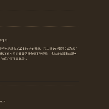
管理局
臺灣省諮議會於2018年去任務化，現由國史館臺灣文獻館提供
體檔案移交國家發展委員會檔案管理局；地方議會議事錄屬各
，請逕洽原件典藏單位。
u.tw