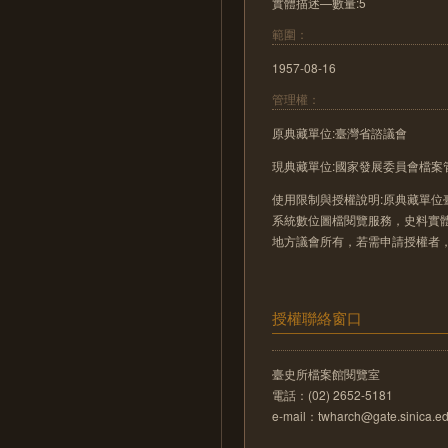
實體描述—數量:5
範圍：
1957-08-16
管理權：
原典藏單位:臺灣省諮議會
現典藏單位:國家發展委員會檔案
使用限制與授權說明:原典藏單位
系統數位圖檔閱覽服務，史料實
地方議會所有，若需申請授權者
授權聯絡窗口
臺史所檔案館閱覽室
電話：(02) 2652-5181
e-mail：twharch@gate.sinica.ed