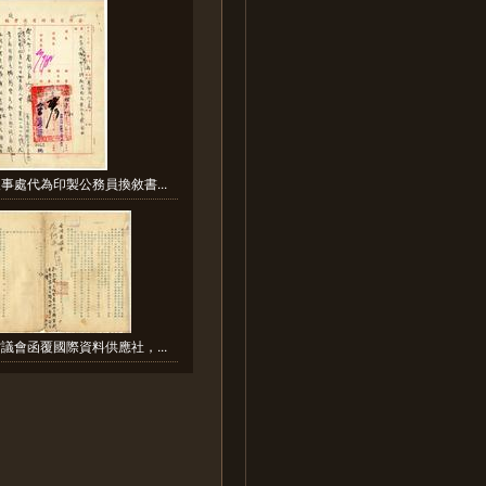
事處代為印製公務員換敘書...
議會函覆國際資料供應社，...