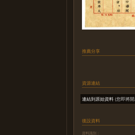
推薦分享
資源連結
連結到原始資料
(您即將開
後設資料
資料識別：