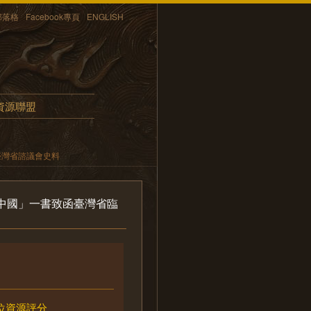
部落格
Facebook專頁
ENGLISH
資源聯盟
臺灣省諮議會史料
中國」一書致函臺灣省臨
位資源評分