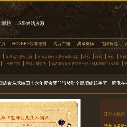
首頁
術體驗
成果網站資源
首頁
HOTKEY快速導覽
內容主題
典藏機構
進階搜尋
臺灣省諮議會史料
臺灣省臨時省議會時期檔案
總務
總綱
庶務
書刊
中央研究院
臺灣史研究所
省諮議會及中研院臺史所史料典藏數位化計畫
國總會為認繳四十六年度會費並請發動全體讀總統手著「蘇俄在
評分與驗證
請為這筆數