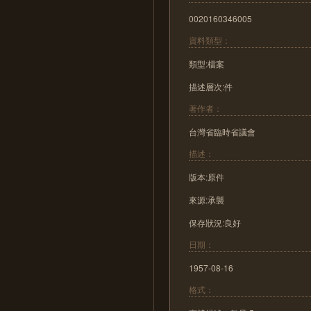
0020160346005
資料類型：
類型:檔案
描述層次:件
著作者：
台灣省臨時省議會
描述：
版本:原件
來源:承襲
保存狀況:良好
日期：
1957-08-16
格式：