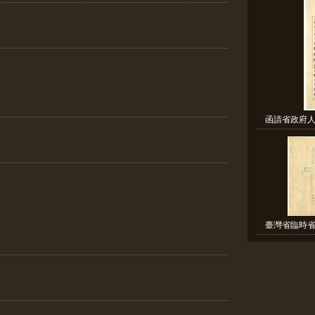
函請省政府人
臺灣省臨時省