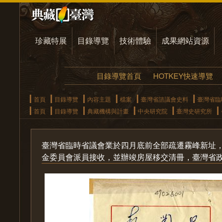
珍藏特展
目錄導覽
技術體驗
成果網站資源
目錄導覽首頁
HOTKEY快速導覽
首頁
目錄導覽
內容主題
檔案
臺灣省諮議會史料
臺灣省臨
首頁
目錄導覽
典藏機構與計畫
中央研究院
臺灣史研究所
臺灣省臨時省議會業於四月底前全部疏遷霧峰新址
金委員會派員接收，並辦竣房屋移交清冊，臺灣省