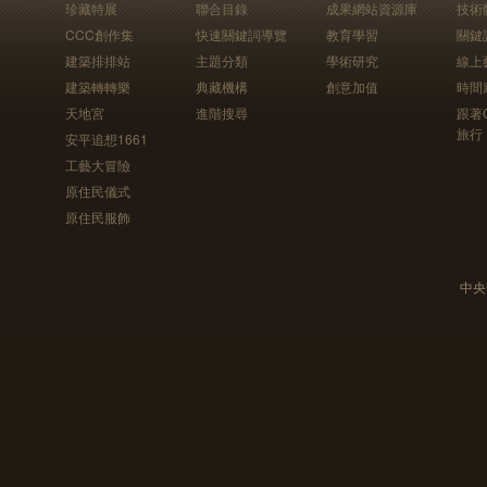
珍藏特展
聯合目錄
成果網站資源庫
技術
CCC創作集
快速關鍵詞導覽
教育學習
關鍵
建築排排站
主題分類
學術研究
線上
建築轉轉樂
典藏機構
創意加值
時間
天地宮
進階搜尋
跟著
旅行
安平追想1661
工藝大冒險
原住民儀式
原住民服飾
中央