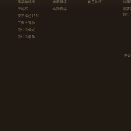
建築轉轉樂
典藏機構
創意加值
時間
天地宮
進階搜尋
跟著
旅行
安平追想1661
工藝大冒險
原住民儀式
原住民服飾
中央