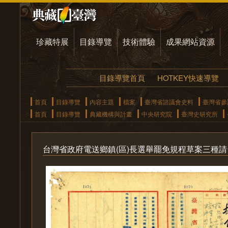
珍藏特展
目錄導覽
技術體驗
成果網站資源
目錄導覽首頁
HOTKEY快速導覽
首頁
目錄導覽
內容主題
檔案
臺灣省諮議會史料
臺灣省參
首頁
目錄導覽
典藏機構與計畫
中央研究院
臺灣史研究所
台灣省政府電送鄉鎮(區)長選舉罷免規程草案三種