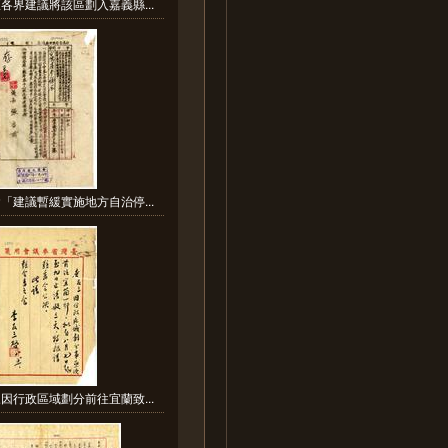
各界建議將該區劃入嘉義縣...
「建議暫緩實施地方自治停...
因行政區域劃分前往宜蘭致...