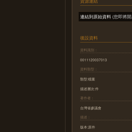
資源連結
連結到原始資料
(您即將開
後設資料
資料識別：
0011120037013
資料類型：
類型:檔案
描述層次:件
著作者：
台灣省參議會
描述：
版本:原件