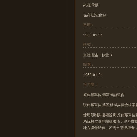
來源:承襲
保存狀況:良好
日期：
1950-01-21
格式：
實體描述—數量:3
範圍：
1950-01-21
管理權：
原典藏單位:臺灣省諮議會
現典藏單位:國家發展委員會檔案
使用限制與授權說明:原典藏單位
系統數位圖檔閱覽服務，史料實
地方議會所有，若需申請授權者