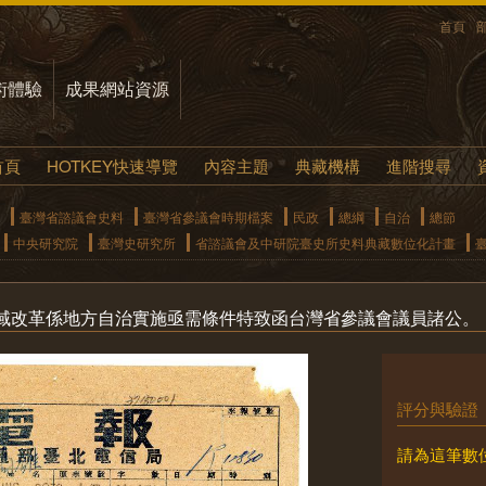
首頁
術體驗
成果網站資源
首頁
HOTKEY快速導覽
內容主題
典藏機構
進階搜尋
臺灣省諮議會史料
臺灣省參議會時期檔案
民政
總綱
自治
總節
中央研究院
臺灣史研究所
省諮議會及中研院臺史所史料典藏數位化計畫
域改革係地方自治實施亟需條件特致函台灣省參議會議員諸公。
評分與驗證
請為這筆數