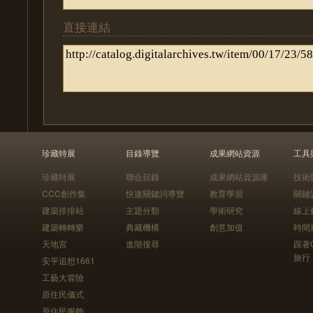
直接連結
珍藏特展
目錄導覽
成果網站資源
工具
珍藏特展
聯合目錄
成果網站資源庫
技術
CCC創作集
快速關鍵詞導覽
教育學習
關鍵
建築排排站
主題分類
學術研究
線上
建築轉轉樂
典藏機構
創意加值
時間
天地宮
進階搜尋
跟著
旅行
安平追想1661
工藝大冒險
原住民儀式
原住民服飾