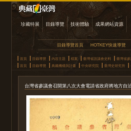
珍藏特展
目錄導覽
技術體驗
成果網站資源
目錄導覽首頁
HOTKEY快速導覽
首頁
目錄導覽
內容主題
檔案
臺灣省諮議會史料
臺灣省參
首頁
目錄導覽
典藏機構與計畫
中央研究院
臺灣史研究所
台灣省參議會召開第八次大會電請省政府將地方自