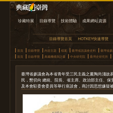
珍藏特展
目錄導覽
技術體驗
成果網站資源
目錄導覽首頁
HOTKEY快速導覽
首頁
目錄導覽
內容主題
檔案
臺灣省諮議會史料
臺灣省參
首頁
目錄導覽
典藏機構與計畫
中央研究院
臺灣史研究所
臺灣省參議會為本省青年受三民主義之薰陶尚淺故
民，懇切向 總統、院長、省主席、政治部主任、保
及本會駐委會委員等舉行座談會，商討因思想嫌疑