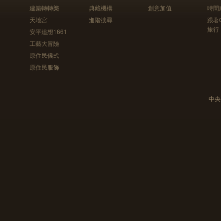
建築轉轉樂
典藏機構
創意加值
時間
天地宮
進階搜尋
跟著
旅行
安平追想1661
工藝大冒險
原住民儀式
原住民服飾
中央