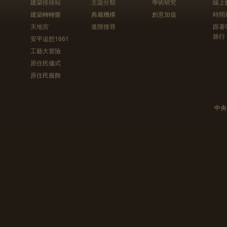
建築排排站
主題分類
學術研究
線上
建築轉轉樂
典藏機構
創意加值
時間
天地宮
進階搜尋
跟著
旅行
安平追想1661
工藝大冒險
原住民儀式
原住民服飾
中央