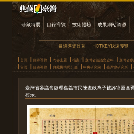
珍藏特展
目錄導覽
技術體驗
成果網站資源
目錄導覽首頁
HOTKEY快速導覽
首頁
目錄導覽
內容主題
檔案
臺灣省諮議會史料
臺灣省參
首頁
目錄導覽
典藏機構與計畫
中央研究院
臺灣史研究所
臺灣省參議會處理嘉義市民陳查畝為子被誣盜匪含
核示。