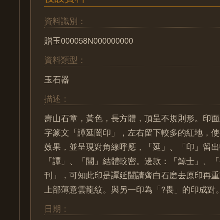
資料識別：
贈玉000058N000000000
資料類型：
玉石器
描述：
壽山石章，黃色，長方體，頂呈不規則形。印面
字篆文「譚延闓印」，左右留下較多的紅地，使
效果，並呈現對角線呼應，「延」、「印」留出
「譚」、「闓」結體較密。邊款：「鯨士」、「
刊」，可知此印是譚延闓請齊白石磨去原印再重
上部薄意雲龍紋。與另一印為「?畏」的印成對
日期：