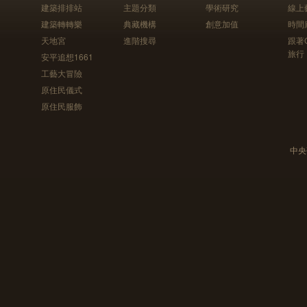
建築排排站
主題分類
學術研究
線上
建築轉轉樂
典藏機構
創意加值
時間
天地宮
進階搜尋
跟著
旅行
安平追想1661
工藝大冒險
原住民儀式
原住民服飾
中央