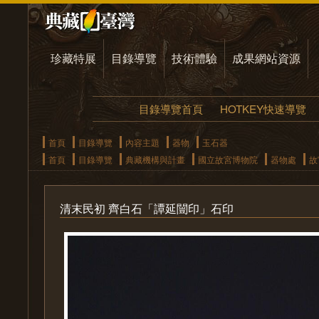
珍藏特展
目錄導覽
技術體驗
成果網站資源
目錄導覽首頁
HOTKEY快速導覽
首頁
目錄導覽
內容主題
器物
玉石器
首頁
目錄導覽
典藏機構與計畫
國立故宮博物院
器物處
故
清末民初 齊白石「譚延闓印」石印