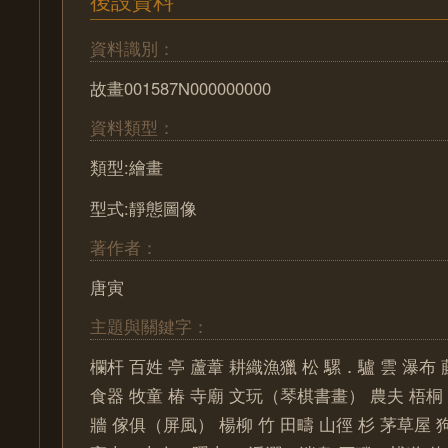
後設資料
資料識別：
故畫001587N000000000
資料類型：
類型:繪畫
型式:靜態圖像
著作者：
唐寅
主題與關鍵字：
欄杆 百姓 亭 蘆葦 耕織漁獵 松 騾．驢 雲 瀑布 
食器 牧童 椿 寺廟 文玩（琴棋書畫） 農夫 梧桐
牆 傢俱（屏風） 楊柳 竹 田疇 山徑 杉 茅草屋 