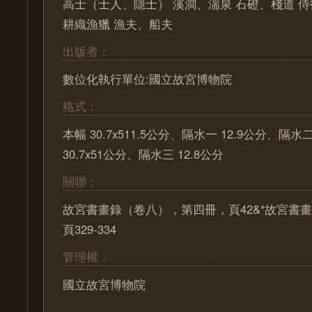
高士（士人、隱士） 溪澗、湍泉 石磴、棧道 
耕織漁獵 漁夫、船夫
出版者：
數位化執行單位:國立故宮博物院
格式：
本幅 30.7x511.5公分、隔水一 12.9公分、隔水
30.7x51公分、隔水三 12.8公分
關聯：
故宮書畫錄（卷八），第四冊，頁42&*故宮書
頁329-334
管理權：
國立故宮博物院