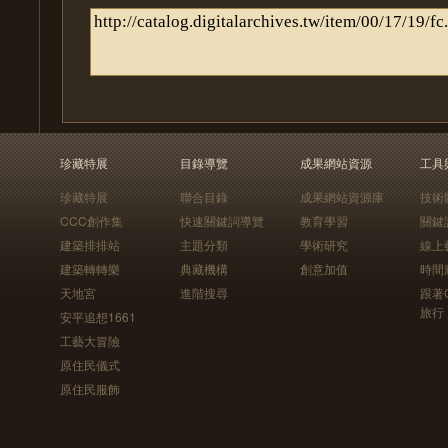
珍藏特展
目錄導覽
成果網站資源
工具
珍藏特展
聯合目錄
成果網站資源庫
技術
CCC創作集
快速關鍵詞導覽
教育學習
關鍵
建築排排站
主題分類
學術研究
線上
建築轉轉樂
典藏機構
創意加值
時間
天地宮
進階搜尋
跟著
旅行
安平追想1661
工藝大冒險
原住民儀式
原住民服飾