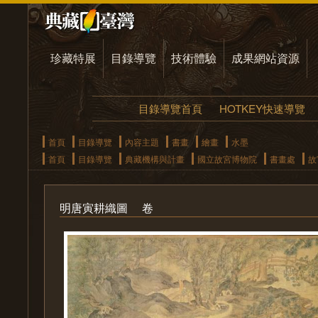
珍藏特展
目錄導覽
技術體驗
成果網站資源
目錄導覽首頁
HOTKEY快速導覽
首頁
目錄導覽
內容主題
書畫
繪畫
水墨
首頁
目錄導覽
典藏機構與計畫
國立故宮博物院
書畫處
故
明唐寅耕織圖 卷