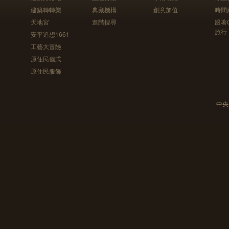
建築轉轉樂
典藏機構
創意加值
時間
天地宮
進階搜尋
跟著
旅行
安平追想1661
工藝大冒險
原住民儀式
原住民服飾
中央