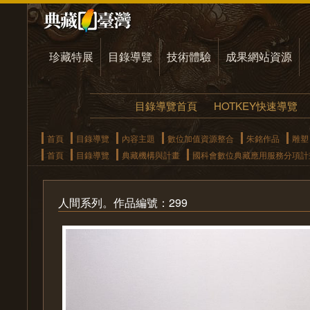
珍藏特展
目錄導覽
技術體驗
成果網站資源
目錄導覽首頁
HOTKEY快速導覽
首頁
目錄導覽
內容主題
數位加值資源整合
朱銘作品
雕塑
首頁
目錄導覽
典藏機構與計畫
國科會數位典藏應用服務分項計
人間系列。作品編號：299