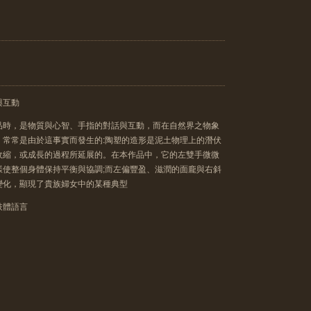
與互動
品時，是物質與心智、手指的對話與互動，而在自然界之物象
，常常是由於這事實而發生的:陶塑的造形是泥土物理上的潛伏
收縮，或成長的過程所延展的。在本作品中，它的左雙手微微
樣使整個身體保持平衡與協調;而左偏豐盈、滋潤的面龐與右斜
變化，顯現了貴族婦女中的某種典型
肢體語言