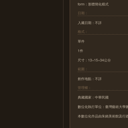
form：形體簡化模式
日期：
入藏日期：不詳
格式：
單件
1件
尺寸：13×15×34公分
範圍：
創作地點：不詳
管理權：
典藏國家：中華民國
數位化執行單位：臺灣藝術大學
本數位化作品由朱銘美術館及行