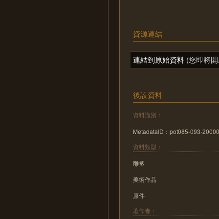
資源連結
連結到原始資料
(您即將開
後設資料
資料識別：
MetadataID：pot085-093-2000
資料類型：
雕塑
美術作品
原件
著作者：