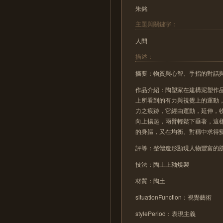
朱銘
主題與關鍵字：
人間
描述：
摘要：物質與心智、手指的對話
作品介紹：陶塑家在建構泥塑作
上所看到的有力與視覺上的運動
力之痕跡，它經由運動，延伸，
向上揚起，兩臂輕鬆下垂著，這
的身軀，又在均衡、對稱中求得
評等：整體造形顯現人物豐富的
技法：陶土上釉燒製
材質：陶土
situationFunction：視覺藝術
stylePeriod：表現主義