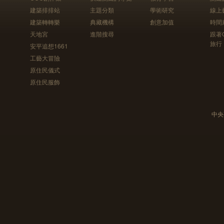
建築排排站
主題分類
學術研究
線上
建築轉轉樂
典藏機構
創意加值
時間
天地宮
進階搜尋
跟著
旅行
安平追想1661
工藝大冒險
原住民儀式
原住民服飾
中央