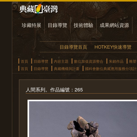
珍藏特展
目錄導覽
技術體驗
成果網站資源
目錄導覽首頁
HOTKEY快速導覽
首頁
目錄導覽
內容主題
數位加值資源整合
朱銘作品
雕塑
首頁
目錄導覽
典藏機構與計畫
國科會數位典藏應用服務分項計
人間系列。作品編號：265