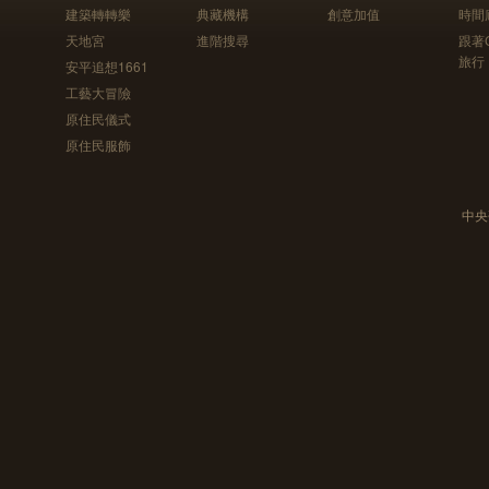
建築轉轉樂
典藏機構
創意加值
時間
天地宮
進階搜尋
跟著
旅行
安平追想1661
工藝大冒險
原住民儀式
原住民服飾
中央