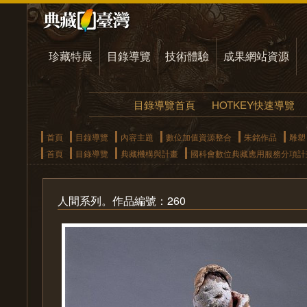
珍藏特展
目錄導覽
技術體驗
成果網站資源
目錄導覽首頁
HOTKEY快速導覽
首頁
目錄導覽
內容主題
數位加值資源整合
朱銘作品
雕塑
首頁
目錄導覽
典藏機構與計畫
國科會數位典藏應用服務分項計
人間系列。作品編號：260