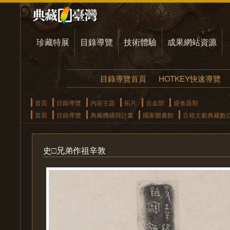
珍藏特展
目錄導覽
技術體驗
成果網站資源
目錄導覽首頁
HOTKEY快速導覽
首頁
目錄導覽
內容主題
拓片
吉金部
盛食器類
首頁
目錄導覽
典藏機構與計畫
國家圖書館
古籍文獻典藏數
史□兄弟作祖辛敦