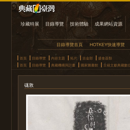
珍藏特展
目錄導覽
技術體驗
成果網站資源
目錄導覽首頁
HOTKEY快速導覽
首頁
目錄導覽
內容主題
拓片
吉金部
盛食器類
首頁
目錄導覽
典藏機構與計畫
國家圖書館
古籍文獻典藏數
硥敦