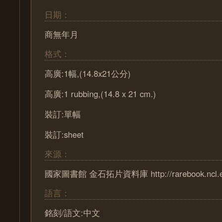
日期：
商無年月
格式：
高廣:1幅,(14.8x21公分)
高廣:1 rubbing,(14.8 x 21 cm.)
裝訂:單幅
裝訂:sheet
來源：
國家圖書館 金石拓片資料庫 http://rarebook.ncl.edu
語言：
銘刻/語文:中文