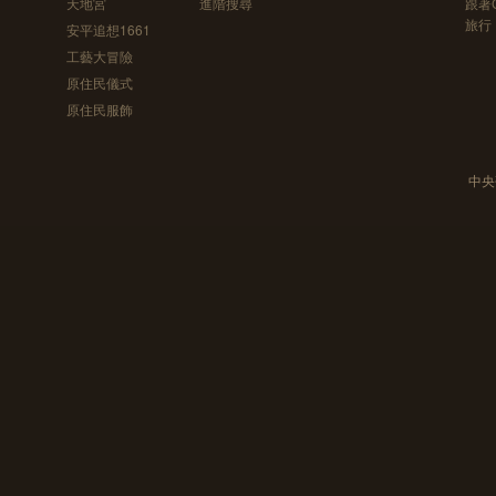
天地宮
進階搜尋
跟著
旅行
安平追想1661
工藝大冒險
原住民儀式
原住民服飾
中央