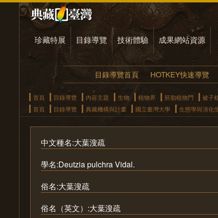
珍藏特展
目錄導覽
技術體驗
成果網站資源
目錄導覽首頁
HOTKEY快速導覽
首頁
目錄導覽
內容主題
生物
植物界
胚胎植物門
被子
首頁
目錄導覽
典藏機構與計畫
國立臺灣大學
生態學與演化
中文種名:大葉溲疏
學名:Deutzia pulchra Vidal.
俗名:大葉溲疏
俗名（英文）:大葉溲疏