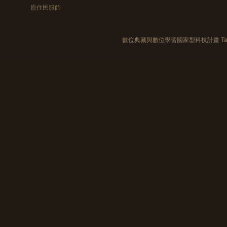
原住民服飾
數位典藏與數位學習國家型科技計畫 Taiwan e-Le