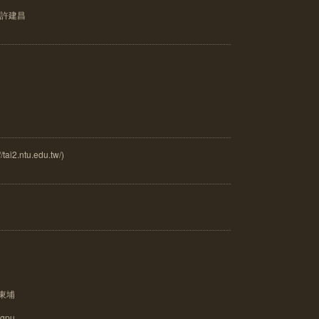
u 許建昌
.ntu.edu.tw/)
-東埔
gpu