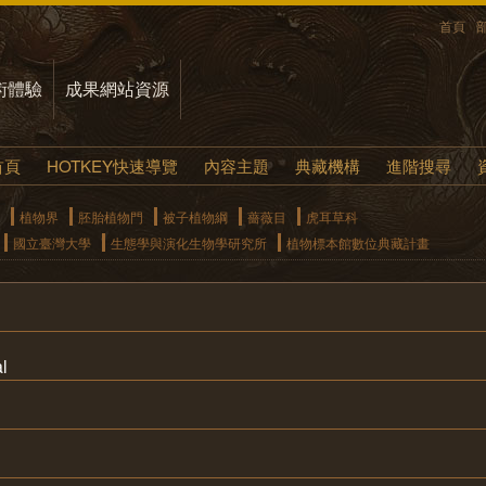
首頁
術體驗
成果網站資源
首頁
HOTKEY快速導覽
內容主題
典藏機構
進階搜尋
植物界
胚胎植物門
被子植物綱
薔薇目
虎耳草科
國立臺灣大學
生態學與演化生物學研究所
植物標本館數位典藏計畫
l