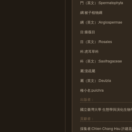
門（英文）:Spermatophyta
綱:被子植物綱
綱（英文）:Angiospermae
目:薔薇目
目（英文）:Rosales
科:虎耳草科
科（英文）:Saxifragaceae
屬:溲疏屬
屬（英文）:Deutzia
種小名:pulchra
出版者：
國立臺灣大學 生態學與演化生物
貢獻者：
採集者:Chien Chang Hsu 許建