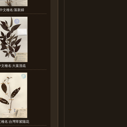
中文種名:落新婦
中文種名:大葉溲疏
文種名:台灣草紫陽花