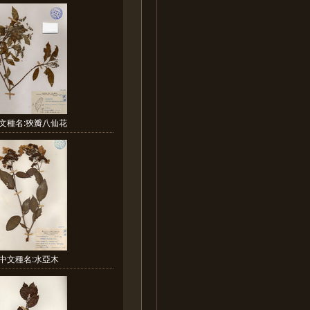
文種名:狹瓣八仙花
中文種名:水亞木