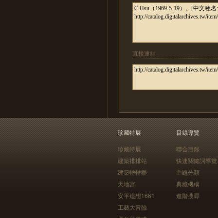
直接連結
珍藏特展
目錄導覽
珍藏特展
聯合目錄
建築排排站
快速關鍵詞導覽
建築轉轉樂
主題分類
天地宮
典藏機構
安平追想1661
進階搜尋
工藝大冒險