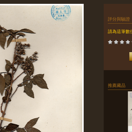
評分與驗證
請為這筆數
推薦藏品