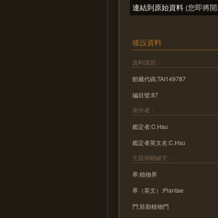
連結到原始資料
(您即將開
後設資料
資料識別：
館藏代碼:TAI149787
編目號:87
著作者：
鑑定者:C.Hsu
鑑定者英文名:C.Hsu
主題與關鍵字：
界:植物界
界（英文）:Plantae
門:胚胎植物門