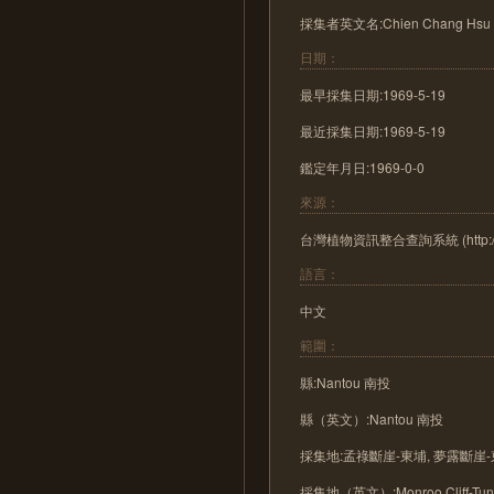
採集者英文名:Chien Chang Hs
日期：
最早採集日期:1969-5-19
最近採集日期:1969-5-19
鑑定年月日:1969-0-0
來源：
台灣植物資訊整合查詢系統 (http://tai2
語言：
中文
範圍：
縣:Nantou 南投
縣（英文）:Nantou 南投
採集地:孟祿斷崖-東埔, 夢露斷崖
採集地（英文）:Monroo Cliff-Tun