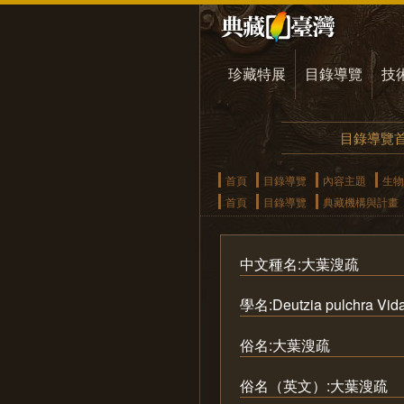
珍藏特展
目錄導覽
技
目錄導覽
首頁
目錄導覽
內容主題
生物
首頁
目錄導覽
典藏機構與計畫
中文種名:大葉溲疏
學名:Deutzia pulchra Vida
俗名:大葉溲疏
俗名（英文）:大葉溲疏