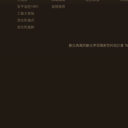
安平追想1661
進階搜尋
工藝大冒險
原住民儀式
原住民服飾
數位典藏與數位學習國家型科技計畫 Taiwan e-Le