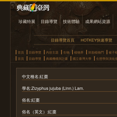
珍藏特展
目錄導覽
技術體驗
成果網站資源
目錄導覽首頁
HOTKEY快速導覽
首頁
目錄導覽
內容主題
生物
植物界
胚胎植物門
被子
首頁
目錄導覽
典藏機構與計畫
國立臺灣大學
生態學與演化
中文種名:紅棗
學名:Zizyphus jujuba (Linn.) Lam.
俗名:紅棗
俗名（英文）:紅棗