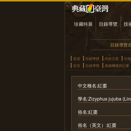
珍藏特展
目錄導覽
技
目錄導覽
首頁
目錄導覽
內容主題
生物
首頁
目錄導覽
典藏機構與計畫
中文種名:紅棗
學名:Zizyphus jujuba (Lin
俗名:紅棗
俗名（英文）:紅棗