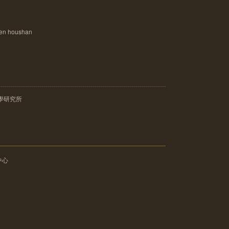
n houshan
學研究所
中心