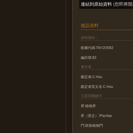
連結到原始資料
(您即將開
後設資料
資料識別：
館藏代碼:TAI123582
編目號:82
著作者：
鑑定者:C.Hsu
鑑定者英文名:C.Hsu
主題與關鍵字：
界:植物界
界（英文）:Plantae
門:胚胎植物門