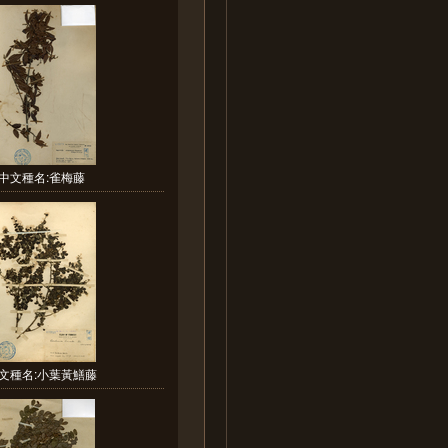
中文種名:雀梅藤
文種名:小葉黃鱔藤