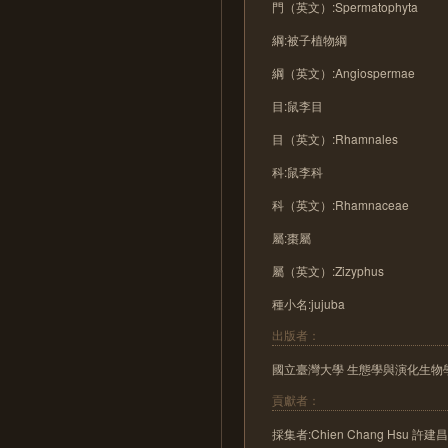
門（英文）:Spermatophyta
綱:被子植物綱
綱（英文）:Angiospermae
目:鼠李目
目（英文）:Rhamnales
科:鼠李科
科（英文）:Rhamnaceae
屬:棗屬
屬（英文）:Zizyphus
種小名:jujuba
出版者：
國立臺灣大學 生態學與演化生物
貢獻者：
採集者:Chien Chang Hsu 許建