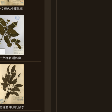
中文種名:小葉鼠李
中文種名:桶鉤藤
文種名:中原氏鼠李