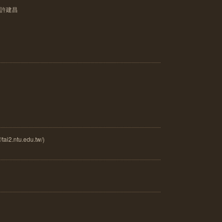
u 許建昌
.ntu.edu.tw/)