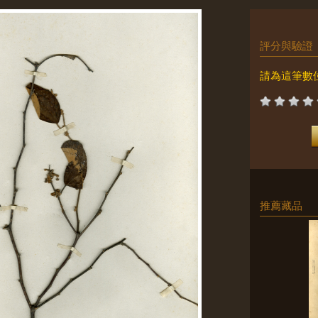
評分與驗證
請為這筆數
推薦藏品