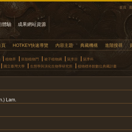
首頁
術體驗
成果網站資源
首頁
HOTKEY快速導覽
內容主題
典藏機構
進階搜尋
植物界
胚胎植物門
被子植物綱
鼠李目
鼠李科
國立臺灣大學
生態學與演化生物學研究所
植物標本館數位典藏計畫
n.) Lam.