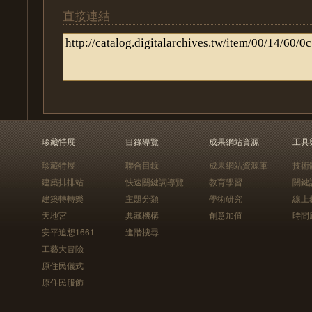
直接連結
珍藏特展
目錄導覽
成果網站資源
工具
珍藏特展
聯合目錄
成果網站資源庫
技術
建築排排站
快速關鍵詞導覽
教育學習
關鍵
建築轉轉樂
主題分類
學術研究
線上
天地宮
典藏機構
創意加值
時間
安平追想1661
進階搜尋
工藝大冒險
原住民儀式
原住民服飾