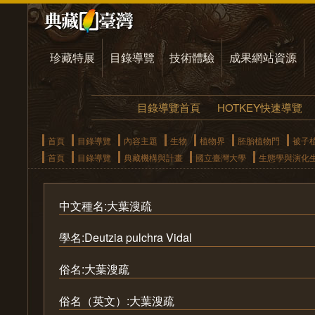
珍藏特展
目錄導覽
技術體驗
成果網站資源
目錄導覽首頁
HOTKEY快速導覽
首頁
目錄導覽
內容主題
生物
植物界
胚胎植物門
被子
首頁
目錄導覽
典藏機構與計畫
國立臺灣大學
生態學與演化
中文種名:大葉溲疏
學名:Deutzia pulchra Vidal
俗名:大葉溲疏
俗名（英文）:大葉溲疏