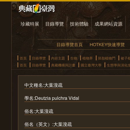
珍藏特展
目錄導覽
技術體驗
成果網站資源
目錄導覽首頁
HOTKEY快速導覽
首頁
目錄導覽
內容主題
生物
植物界
胚胎植物門
被子
首頁
目錄導覽
典藏機構與計畫
國立臺灣大學
生態學與演化
中文種名:大葉溲疏
學名:Deutzia pulchra Vidal
俗名:大葉溲疏
俗名（英文）:大葉溲疏