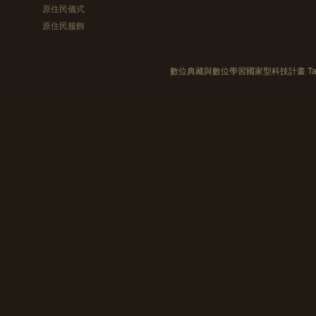
原住民儀式
原住民服飾
數位典藏與數位學習國家型科技計畫 Taiwan e-Le