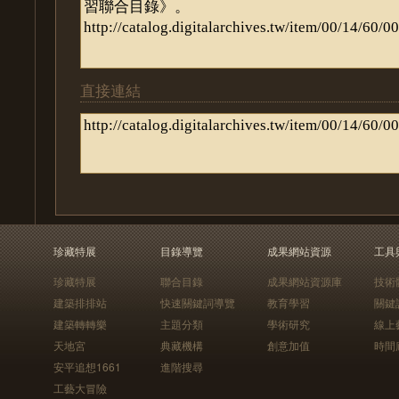
直接連結
珍藏特展
目錄導覽
成果網站資源
工具
珍藏特展
聯合目錄
成果網站資源庫
技術
建築排排站
快速關鍵詞導覽
教育學習
關鍵
建築轉轉樂
主題分類
學術研究
線上
天地宮
典藏機構
創意加值
時間
安平追想1661
進階搜尋
工藝大冒險