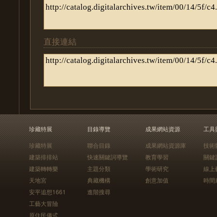
直接連結
珍藏特展
目錄導覽
成果網站資源
工具
珍藏特展
聯合目錄
成果網站資源庫
技術
建築排排站
快速關鍵詞導覽
教育學習
關鍵
建築轉轉樂
主題分類
學術研究
線上
天地宮
典藏機構
創意加值
時間
安平追想1661
進階搜尋
工藝大冒險
原住民儀式