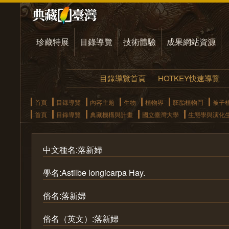
珍藏特展
目錄導覽
技術體驗
成果網站資源
目錄導覽首頁
HOTKEY快速導覽
首頁
目錄導覽
內容主題
生物
植物界
胚胎植物門
被子
首頁
目錄導覽
典藏機構與計畫
國立臺灣大學
生態學與演化
中文種名:落新婦
學名:Astilbe longicarpa Hay.
俗名:落新婦
俗名（英文）:落新婦