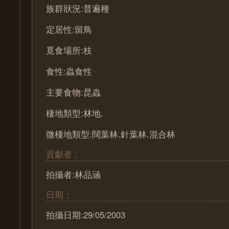
族群狀況:普遍種
定居性:留鳥
覓食場所:枝
食性:蟲食性
主要食物:昆蟲
棲地類型:林地.
微棲地類型:闊葉林.針葉林.混合林
貢獻者：
拍攝者:林品涵
日期：
拍攝日期:29/05/2003