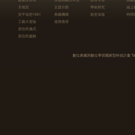
天地宮
主題分類
學術研究
線上
安平追想1661
典藏機構
創意加值
時間
工藝大冒險
進階搜尋
原住民儀式
原住民服飾
數位典藏與數位學習國家型科技計畫 Taiwan e-Le