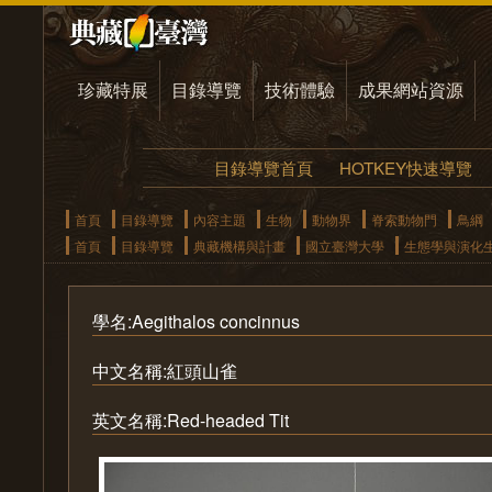
珍藏特展
目錄導覽
技術體驗
成果網站資源
目錄導覽首頁
HOTKEY快速導覽
首頁
目錄導覽
內容主題
生物
動物界
脊索動物門
鳥綱
首頁
目錄導覽
典藏機構與計畫
國立臺灣大學
生態學與演化
學名:Aegithalos concinnus
中文名稱:紅頭山雀
英文名稱:Red-headed Tit