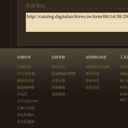
直接連結
珍藏特展
目錄導覽
成果網站資源
工具
珍藏特展
聯合目錄
成果網站資源庫
技術
CCC創作集
快速關鍵詞導覽
教育學習
關鍵
建築排排站
主題分類
學術研究
線上
建築轉轉樂
典藏機構
創意加值
時間
天地宮
進階搜尋
跟著
旅行
安平追想1661
工藝大冒險
原住民儀式
原住民服飾