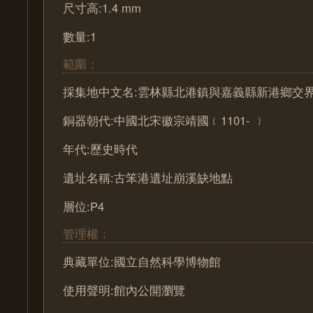
尺寸高:1.4 mm
數量:1
範圍：
採集地中文名:雲林縣北港鎮與嘉義縣新港鄉交
銅器朝代:中國北宋徽宗靖國﹝1101- ﹞
年代:歷史時代
遺址名稱:古笨港遺址崩溪缺地點
層位:P4
管理權：
典藏單位:國立自然科學博物館
使用聲明:館內公開瀏覽