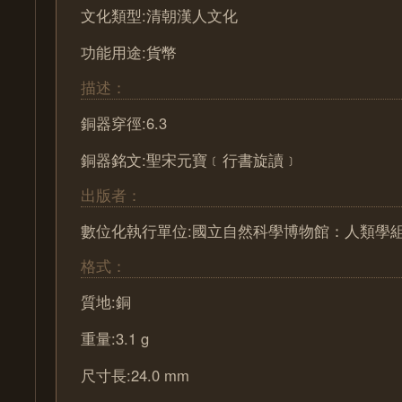
文化類型:清朝漢人文化
功能用途:貨幣
描述：
銅器穿徑:6.3
銅器銘文:聖宋元寶﹝行書旋讀﹞
出版者：
數位化執行單位:國立自然科學博物館：人類學
格式：
質地:銅
重量:3.1 g
尺寸長:24.0 mm