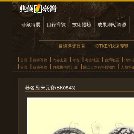
珍藏特展
目錄導覽
技術體驗
成果網站資源
目錄導覽首頁
HOTKEY快速導覽
首頁
目錄導覽
內容主題
考古
考古地區
台灣地區
清朝
首頁
目錄導覽
典藏機構與計畫
國立自然科學博物館
人類學
器名:聖宋元寶(BK0843)