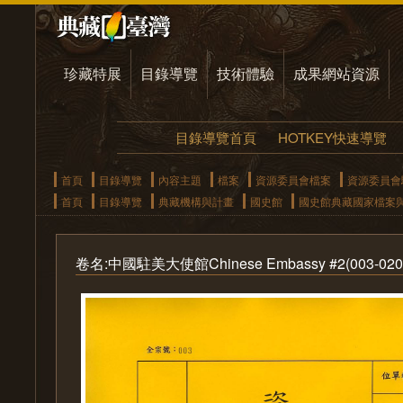
珍藏特展
目錄導覽
技術體驗
成果網站資源
目錄導覽首頁
HOTKEY快速導覽
首頁
目錄導覽
內容主題
檔案
資源委員會檔案
資源委員會
首頁
目錄導覽
典藏機構與計畫
國史館
國史館典藏國家檔案
卷名:中國駐美大使館Chinese Embassy #2(003-0206