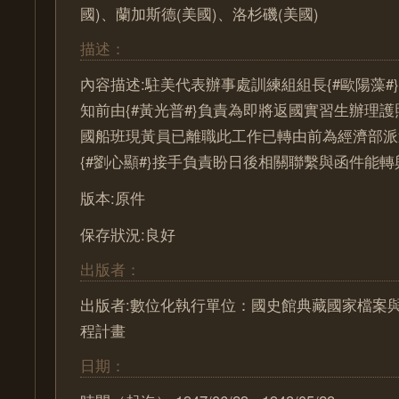
國)、蘭加斯德(美國)、洛杉磯(美國)
描述：
內容描述:駐美代表辦事處訓練組組長{#歐陽藻#
知前由{#黃光普#}負責為即將返國實習生辦理
國船班現黃員已離職此工作已轉由前為經濟部派
{#劉心顯#}接手負責盼日後相關聯繫與函件能
版本:原件
保存狀況:良好
出版者：
出版者:數位化執行單位：國史館典藏國家檔案
程計畫
日期：