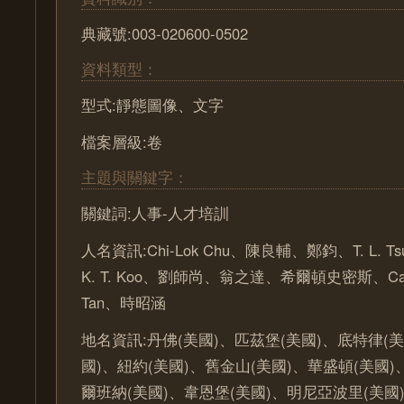
典藏號:003-020600-0502
資料類型：
型式:靜態圖像、文字
檔案層級:卷
主題與關鍵字：
關鍵詞:人事-人才培訓
人名資訊:Chi-Lok Chu、陳良輔、鄭鈞、T. L. Tsu
K. T. Koo、劉師尚、翁之達、希爾頓史密斯、Carl 
Tan、時昭涵
地名資訊:丹佛(美國)、匹茲堡(美國)、底特律(美
國)、紐約(美國)、舊金山(美國)、華盛頓(美國)
爾班納(美國)、韋恩堡(美國)、明尼亞波里(美國