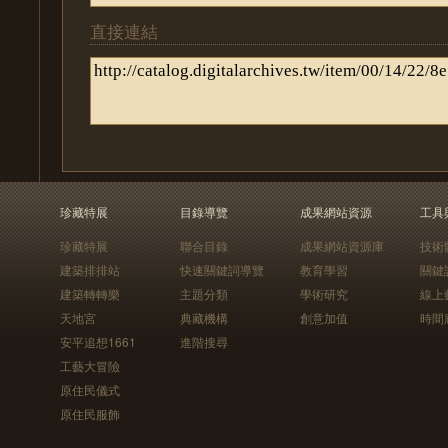
直接連結
珍藏特展
目錄導覽
成果網站資源
工具
珍藏特展
聯合目錄
成果網站資源庫
技術
建築排排站
快速關鍵詞導覽
教育學習
關鍵
建築轉轉樂
主題分類
學術研究
線上
天地宮
典藏機構
創意加值
時間
安平追想1661
進階搜尋
工藝大冒險
原住民儀式
原住民服飾