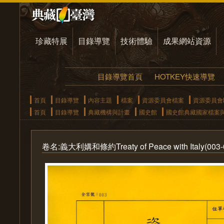
珍藏特展
目錄導覽
技術體驗
成果網站資源
目錄導覽首頁
HOTKEY快速導覽
首頁
目錄導覽
內容主題
檔案
資源委員會檔案
資源委員會
首頁
目錄導覽
典藏機構與計畫
國史館
國史館典藏國家檔案
卷名:義大利媾和條約Treaty of Peace with Italy(003-