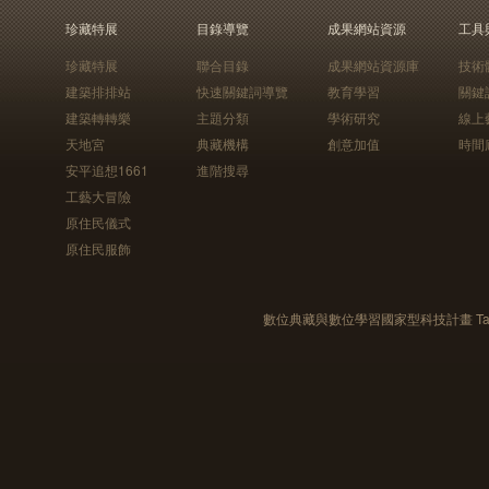
珍藏特展
目錄導覽
成果網站資源
工具
珍藏特展
聯合目錄
成果網站資源庫
技術
建築排排站
快速關鍵詞導覽
教育學習
關鍵
建築轉轉樂
主題分類
學術研究
線上
天地宮
典藏機構
創意加值
時間
安平追想1661
進階搜尋
工藝大冒險
原住民儀式
原住民服飾
數位典藏與數位學習國家型科技計畫 Taiwan e-Le