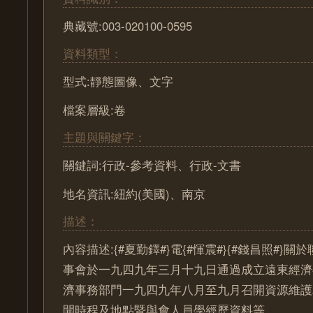
典藏號:003-020100-0595
資料類型：
型式:靜態圖像、文字
檔案層級:卷
主題與關鍵字：
關鍵詞:行政-參考資料、行政-文書
地名資訊:紐約(美國)、南京
描述：
內容描述:{#夏勤鐸#}電{#惲震#}{#錢昌照#}
事會於一九四九年三月十九日通過成立遠東經濟
濟事務部門一九四九年八月至九月召開資源維護
開時程及地點暨與會人員學經歷資料等