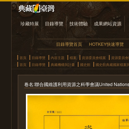
珍藏特展
目錄導覽
技術體驗
成果網站資源
目錄導覽首頁
HOTKEY快速導覽
首頁
目錄導覽
內容主題
檔案
資源委員會檔案
資源委員會
首頁
目錄導覽
典藏機構與計畫
國史館
國史館典藏國家檔案
卷名:聯合國維護利用資源之科學會議United Nations Scient