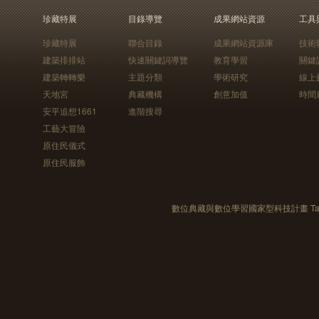
珍藏特展
目錄導覽
成果網站資源
工具
珍藏特展
聯合目錄
成果網站資源庫
技術
建築排排站
快速關鍵詞導覽
教育學習
關鍵
建築轉轉樂
主題分類
學術研究
線上
天地宮
典藏機構
創意加值
時間
安平追想1661
進階搜尋
工藝大冒險
原住民儀式
原住民服飾
數位典藏與數位學習國家型科技計畫 Taiwan e-Le