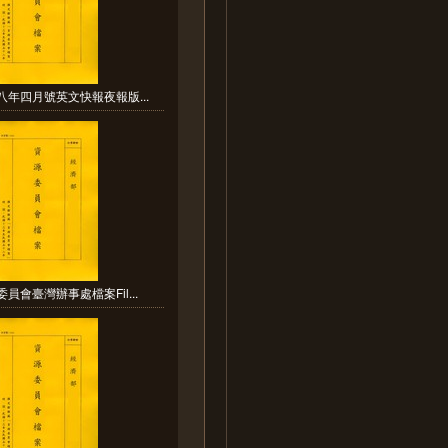
八年四月號英文快報夜報版...
員會臺灣辦事處檔案Fil...