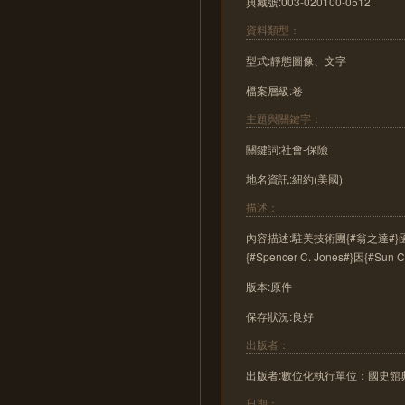
典藏號:003-020100-0512
資料類型：
型式:靜態圖像、文字
檔案層級:卷
主題與關鍵字：
關鍵詞:社會-保險
地名資訊:紐約(美國)
描述：
內容描述:駐美技術團{#翁之達#}函英
{#Spencer C. Jones#}因{
版本:原件
保存狀況:良好
出版者：
出版者:數位化執行單位：國史
日期：