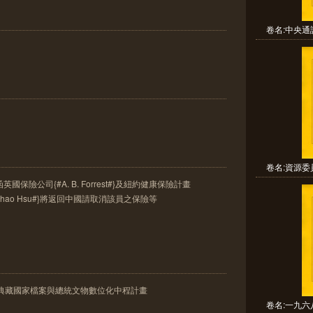
卷名:中央通
卷名:資源委
國保險公司{#A. B. Forrest#}及紐約健康保險計畫
#Sun Chao Hsu#}將返回中國請取消該員之保險等
館典藏國家檔案與總統文物數位化中程計畫
卷名:一九六