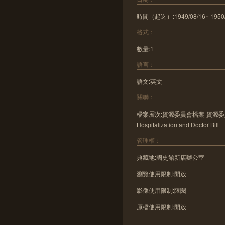
時間（起迄）:1949/08/16~ 1950/
格式：
數量:1
語言：
語文:英文
關聯：
檔案層次:資源委員會檔案-資源委員會
Hospitalization and Doctor Bill
管理權：
典藏地:國史館新店辦公室
瀏覽使用限制:開放
影像使用限制:限閱
原檔使用限制:開放