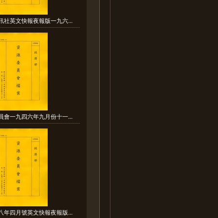
訊社英文快報夜報版一九六...
員會一九四六年九月份十一...
八年四月號英文快報夜報版...