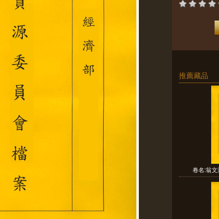
推薦藏品
卷名:翁文