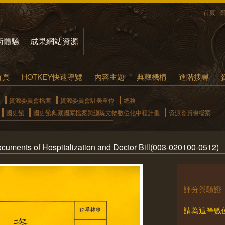
首頁
術體驗
成果網站資源
首頁
HOTKEY快速導覽
內容主題
典藏機構
進階搜尋
資源委員會檔案
資源委員會駐美單位
總務
國史館
國史館典藏國家檔案與總統文物數位化中程計畫
資源委員會檔案
of Hospitalization and Doctor Bill(003-020100-0512)
評分與驗證
請為這筆數