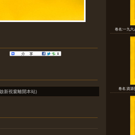
卷名:一九六
卷名:資源委
啟新視窗離開本站)