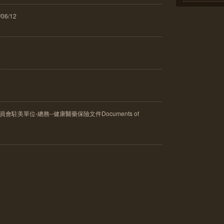
06/12
駐美單位-總務--健康醫藥保險文件Documents of