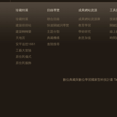
珍藏特展
目錄導覽
成果網站資源
工具
珍藏特展
聯合目錄
成果網站資源庫
技術
建築排排站
快速關鍵詞導覽
教育學習
關鍵
建築轉轉樂
主題分類
學術研究
線上
天地宮
典藏機構
創意加值
時間
安平追想1661
進階搜尋
工藝大冒險
原住民儀式
原住民服飾
數位典藏與數位學習國家型科技計畫 Taiwan e-Le