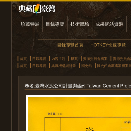
珍藏特展
目錄導覽
技術體驗
成果網站資源
目錄導覽首頁
HOTKEY快速導覽
首頁
目錄導覽
內容主題
檔案
資源委員會檔案
資源委員會
首頁
目錄導覽
典藏機構與計畫
國史館
國史館典藏國家檔案
卷名:臺灣水泥公司計畫與函件Taiwan Cement Project and