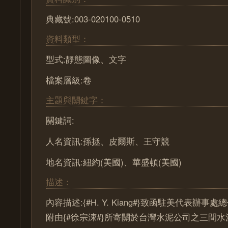
典藏號:003-020100-0510
資料類型：
型式:靜態圖像、文字
檔案層級:卷
主題與關鍵字：
關鍵詞:
人名資訊:孫拯、皮爾斯、王守競
地名資訊:紐約(美國)、華盛頓(美國)
描述：
內容描述:{#H. Y. Kiang#}致函駐美代表辦事處
附由{#徐宗涑#}所寄關於台灣水泥公司之三間