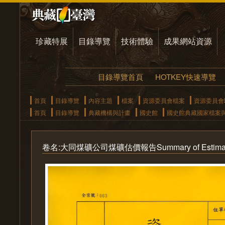
珍藏特展
目錄導覽
技術體驗
成果網站資源
目錄導覽首頁
HOTKEY快速導覽
首頁
目錄導覽
內容主題
檔案
資源委員會檔案
資源委員會
首頁
目錄導覽
典藏機構與計畫
國史館
國史館典藏國家檔案
卷名:大同煤礦公司煤礦估價報告Summary of Estimated Co