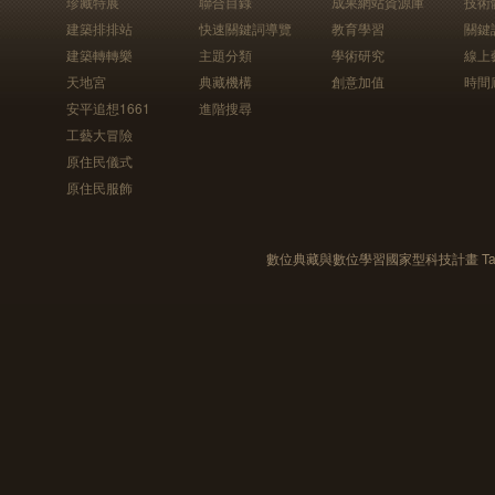
珍藏特展
聯合目錄
成果網站資源庫
技術
建築排排站
快速關鍵詞導覽
教育學習
關鍵
建築轉轉樂
主題分類
學術研究
線上
天地宮
典藏機構
創意加值
時間
安平追想1661
進階搜尋
工藝大冒險
原住民儀式
原住民服飾
數位典藏與數位學習國家型科技計畫 Taiwan e-Le