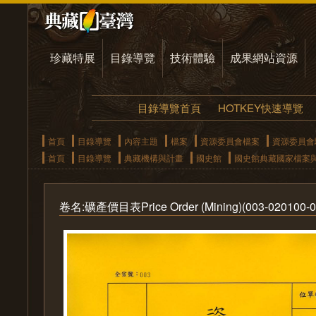
珍藏特展
目錄導覽
技術體驗
成果網站資源
目錄導覽首頁
HOTKEY快速導覽
首頁
目錄導覽
內容主題
檔案
資源委員會檔案
資源委員會
首頁
目錄導覽
典藏機構與計畫
國史館
國史館典藏國家檔案
卷名:礦產價目表Price Order (Mining)(003-020100-0