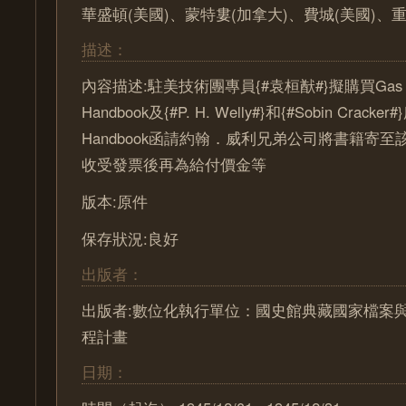
華盛頓(美國)、蒙特婁(加拿大)、費城(美國)、
描述：
內容描述:駐美技術團專員{#袁桓猷#}擬購買Gas Eng
Handbook及{#P. H. Welly#}和{#Sobin Cracker
Handbook函請約翰．威利兄弟公司將書籍寄
收受發票後再為給付價金等
版本:原件
保存狀況:良好
出版者：
出版者:數位化執行單位：國史館典藏國家檔案
程計畫
日期：