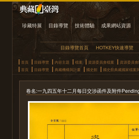
珍藏特展
目錄導覽
技術體驗
成果網站資源
目錄導覽首頁
HOTKEY快速導覽
首頁
目錄導覽
內容主題
檔案
資源委員會檔案
資源委員會
首頁
目錄導覽
典藏機構與計畫
國史館
國史館典藏國家檔案
卷名:一九四五年十二月每日交涉函件及附件Pending File De