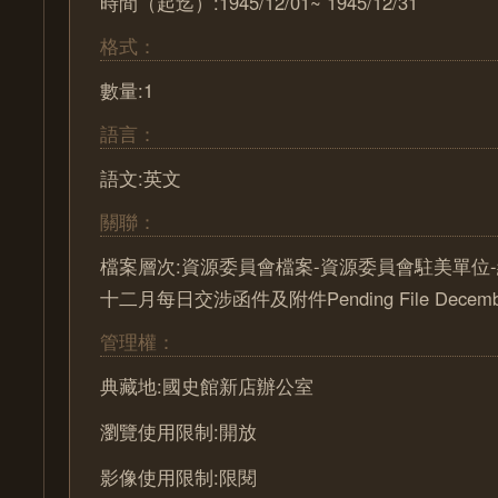
時間（起迄）:1945/12/01~ 1945/12/31
格式：
數量:1
語言：
語文:英文
關聯：
檔案層次:資源委員會檔案-資源委員會駐美單位-
十二月每日交涉函件及附件Pending File Decembe
管理權：
典藏地:國史館新店辦公室
瀏覽使用限制:開放
影像使用限制:限閱