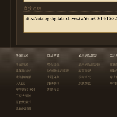
直接連結
珍藏特展
目錄導覽
成果網站資源
工具
珍藏特展
聯合目錄
成果網站資源庫
技術
建築排排站
快速關鍵詞導覽
教育學習
關鍵
建築轉轉樂
主題分類
學術研究
線上
天地宮
典藏機構
創意加值
時間
安平追想1661
進階搜尋
工藝大冒險
原住民儀式
原住民服飾