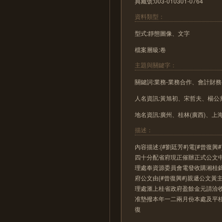
典藏號:003-010301-0764
資料類型：
型式:靜態圖像、文字
檔案層級:卷
主題與關鍵字：
關鍵詞:業務-業務合作、會計財務
人名資訊:黃旭初、宋哲夫、楊公
地名資訊:廣州、桂林(廣西)、上
描述：
內容描述:{#劉廷芳#}電{#曾
四十分配省府現正催辦正式公文
理處奉資源委員會電發收購湘桂鎢銻
府公文由{#曾復興#}親遞公文
理處滙上桂省政府盈餘金元請洽
准墊撥本年一二兩月份本處及平
復