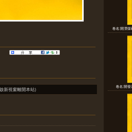
卷名:開灤煤
卷名:開發湘
啟新視窗離開本站)