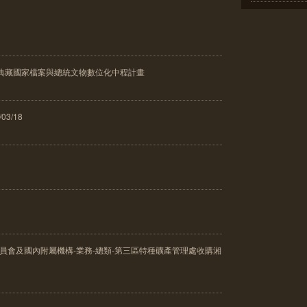
館典藏國家檔案與總統文物數位化中程計畫
03/18
委員會及國內附屬機構-業務-總類-第三區特種礦產管理處收購湘