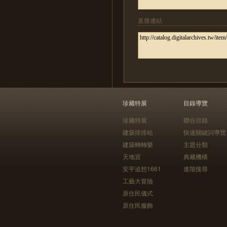
直接連結
珍藏特展
目錄導覽
珍藏特展
聯合目錄
建築排排站
快速關鍵詞導覽
建築轉轉樂
主題分類
天地宮
典藏機構
安平追想1661
進階搜尋
工藝大冒險
原住民儀式
原住民服飾