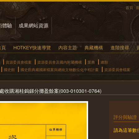
首頁
術體驗
成果網站資源
首頁
HOTKEY快速導覽
內容主題
典藏機構
進階搜尋
資源委員會檔案
資源委員會及國內附屬機構
業務
總類
國史館
國史館典藏國家檔案與總統文物數位化中程計畫
資源委員會檔案
購湘桂鎢銻分攤盈餘案(003-010301-0764)
評分與驗證
請為這筆數