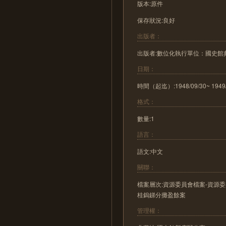
版本:原件
保存狀況:良好
出版者：
出版者:數位化執行單位：國史
日期：
時間（起迄）:1948/09/30~ 1949/
格式：
數量:1
語言：
語文:中文
關聯：
檔案層次:資源委員會檔案-資源
桂鎢銻分攤盈餘案
管理權：