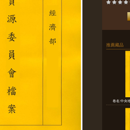
推薦藏品
卷名:中央地