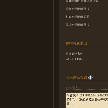
典藏地:國史館新店辦公室
瀏覽使用限制:開放
影像使用限制:限閱
原檔使用限制:開放
授權聯絡窗口
秘書處秘書科
02-23161062
引用這筆典藏
引用資訊