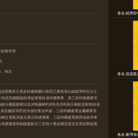
卷名:經濟部
-財務管理
兆
海、南京
卷名:資源委
復興#}請面陳黃主席及財建兩廳行政院已通過准以鎢銻淨利百分之
中並請其續賜協助俾益發展桂省特礦事業，第三區特種礦產管
分攤盈餘辦法及{#孫越崎#}{#吳兆洪#}函示兩點並附致桂省
黃主席及廳長等對此均感欣奮並申謝，三區特礦處電金屬礦業管
收轉交電復其餘五萬元即續滙撥，三區特礦處電廣西省政府奉
桂局應撥貴府鎢銻盈餘共三百四十萬金圓並簽送支票請察收惠
卷名:臺灣省