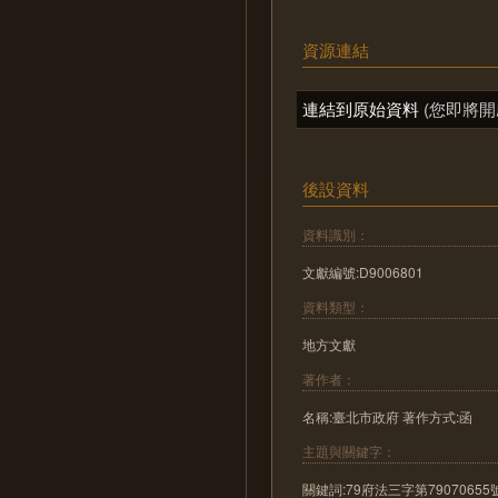
資源連結
連結到原始資料
(您即將開
後設資料
資料識別：
文獻編號:D9006801
資料類型：
地方文獻
著作者：
名稱:臺北市政府 著作方式:函
主題與關鍵字：
關鍵詞:79府法三字第7907065