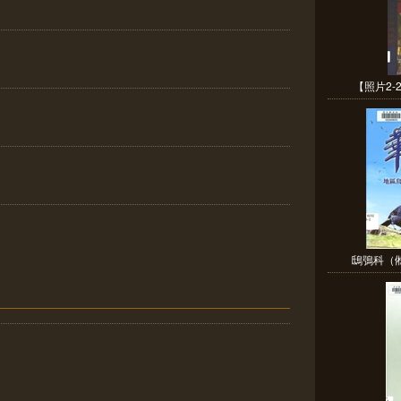
【照片2-
鴟鴞科（