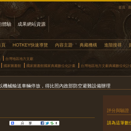
首頁
術體驗
成果網站資源
首頁
HOTKEY快速導覽
內容主題
典藏機構
進階搜尋
台灣地區地方文獻
國家圖書館
國家圖書館國家典藏數位化計畫
台灣地區地方文獻典藏數位化計
以機械輸送車輛停放，得比照內政部防空避難設備辦理
評分與驗證
請為這筆數