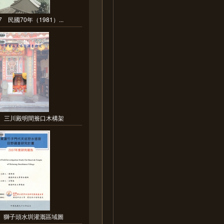
7 民國70年（1981）...
-1 三川殿明間簷口木構架
.7 獅子頭水圳灌溉區域圖