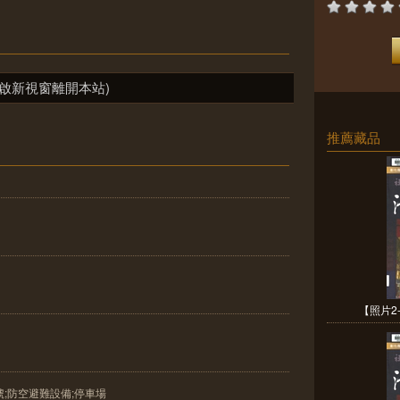
啟新視窗離開本站)
推薦藏品
【照片2-
5號;防空避難設備;停車場