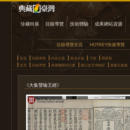
珍藏特展
目錄導覽
技術體驗
成果網站資源
目錄導覽首頁
HOTKEY快速導覽
首頁
目錄導覽
內容主題
善本古籍
子部
釋家類
首頁
目錄導覽
典藏機構與計畫
國立故宮博物院
圖書文獻處
《大集譬喻王經》