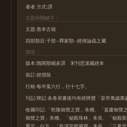
著者 方式:譯
主題與關鍵字：
主題:善本古籍
四部類目:子部--釋家類--經律論疏之屬
描述：
版本:隋闍那崛多譯 宋刊思溪藏經本
裝訂:經摺裝
行格:每半葉六行，行十七字。
刊記/牌記:各卷扉畫後均有經牌贊「皇帝萬歲萬
收藏印記:「乾隆御覽之寶」朱橢、「嘉慶御覽
御覽之寶」朱橢、「秘殿珠林」朱長、「秘殿新
重定」白方、「乾清宮鑑藏寶」朱長、「三希堂