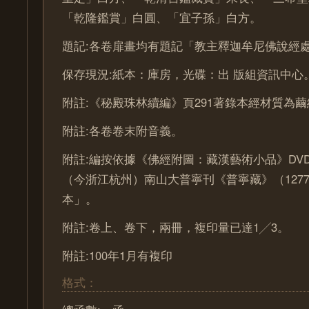
「乾隆鑑賞」白圓、「宜子孫」白方。
題記:各卷扉畫均有題記「教主釋迦牟尼佛說經
保存現況:紙本：庫房，光碟：出 版組資訊中心
附註:《秘殿珠林續編》頁291著錄本經材質為
附註:各卷卷末附音義。
附註:編按依據《佛經附圖：藏漢藝術小品》DV
（今浙江杭州）南山大普寧刊《普寧藏》（1277-
本」。
附註:卷上、卷下，兩冊，複印量已達1╱3。
附註:100年1月有複印
格式：