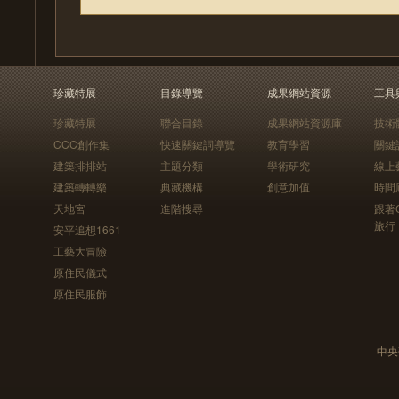
珍藏特展
目錄導覽
成果網站資源
工具
珍藏特展
聯合目錄
成果網站資源庫
技術
CCC創作集
快速關鍵詞導覽
教育學習
關鍵
建築排排站
主題分類
學術研究
線上
建築轉轉樂
典藏機構
創意加值
時間
天地宮
進階搜尋
跟著
旅行
安平追想1661
工藝大冒險
原住民儀式
原住民服飾
中央