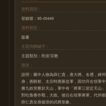
資料識別：
登錄號：85-00449
資料類型：
版畫
主題與關鍵字：
主題類別：民俗'宗教
描述：
說明：圖中人物為薛仁貴，唐大將。名禮，絳州
身，善騎射。太宗時應募從軍，因功升右領軍中
勝九姓突厥於天山，軍中有「將軍三箭定天山」
對吐魯番作戰，大敗。後任右領軍將軍、代州都
薛仁貴全身披掛的武將形象。