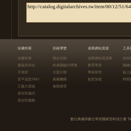
珍藏特展
目錄導覽
成果網站資源
工具
珍藏特展
聯合目錄
成果網站資源庫
技術
建築排排站
快速關鍵詞導覽
教育學習
關鍵
天地宮
主題分類
學術研究
線上
安平追想1661
典藏機構
創意加值
時間
工藝大冒險
進階搜尋
原住民儀式
原住民服飾
數位典藏與數位學習國家型科技計畫 Taiwan e-Le