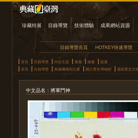
珍藏特展
目錄導覽
技術體驗
成果網站資源
目錄導覽首頁
HOTKEY快速導覽
首頁
目錄導覽
內容主題
書畫
繪畫
版畫
首頁
目錄導覽
典藏機構與計畫
國立歷史博物館
國家歷史文
中文品名：將軍門神