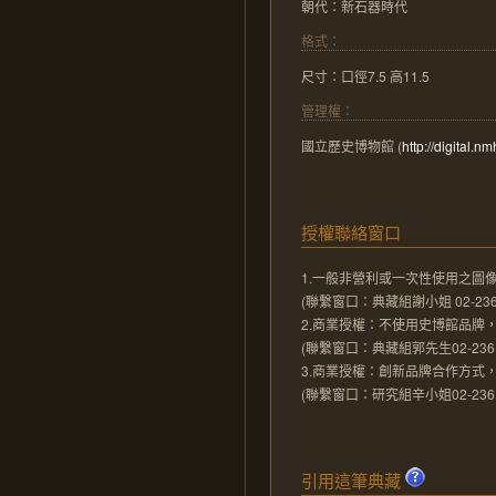
朝代：
新石器時代
格式：
尺寸：口徑7.5 高11.5
管理權：
國立歷史博物館
(
http://digital.n
授權聯絡窗口
1.一般非營利或一次性使用之圖
(聯繫窗口：典藏組謝小姐 02-23610
2.商業授權：不使用史博館品牌
(聯繫窗口：典藏組郭先生02-23610
3.商業授權：創新品牌合作方式
(聯繫窗口：研究組辛小姐02-23610
引用這筆典藏