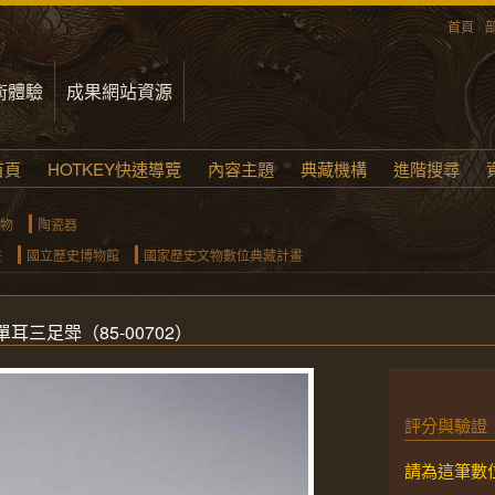
首頁
術體驗
成果網站資源
首頁
HOTKEY快速導覽
內容主題
典藏機構
進階搜尋
物
陶瓷器
畫
國立歷史博物館
國家歷史文物數位典藏計畫
單耳三足
斝
（85-00702）
評分與驗證
請為這筆數