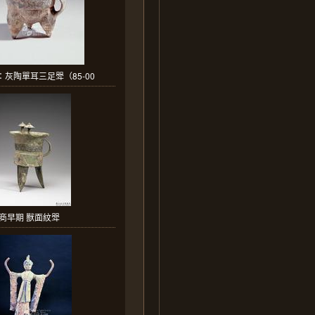
灰陶單耳三足斝（85-00
商早期 獸面紋斝