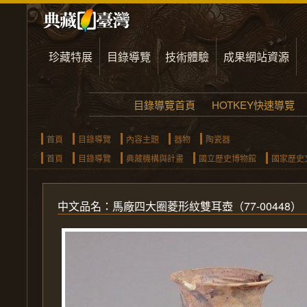
珍藏特展
目錄導覽
技術體驗
成果網站資源
目錄導覽首頁
HOTKEY快速導覽
首頁
目錄導覽
內容主題
器物
陶瓷器
首頁
目錄導覽
典藏機構與計畫
國立歷史博物館
國家歷史
中文品名：馬廠四大圈菱形紋
雙耳壺
（77-00448）