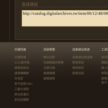
直接連結
珍藏特展
目錄導覽
成果網站資源
工具
珍藏特展
聯合目錄
成果網站資源庫
技術
CCC創作集
快速關鍵詞導覽
教育學習
關鍵
建築排排站
主題分類
學術研究
線上
建築轉轉樂
典藏機構
創意加值
時間
天地宮
進階搜尋
跟著
旅行
安平追想1661
工藝大冒險
原住民儀式
原住民服飾