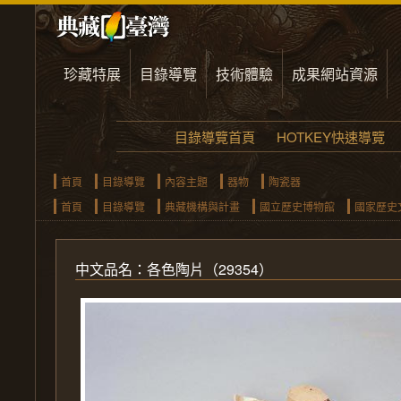
珍藏特展
目錄導覽
技術體驗
成果網站資源
目錄導覽首頁
HOTKEY快速導覽
首頁
目錄導覽
內容主題
器物
陶瓷器
首頁
目錄導覽
典藏機構與計畫
國立歷史博物館
國家歷史
中文品名：各色
陶片
（29354）