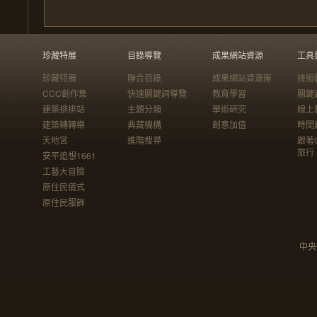
珍藏特展
目錄導覽
成果網站資源
工具
珍藏特展
聯合目錄
成果網站資源庫
技術
CCC創作集
快速關鍵詞導覽
教育學習
關鍵
建築排排站
主題分類
學術研究
線上
建築轉轉樂
典藏機構
創意加值
時間
天地宮
進階搜尋
跟著
旅行
安平追想1661
工藝大冒險
原住民儀式
原住民服飾
中央