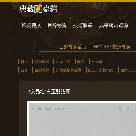
珍藏特展
目錄導覽
技術體驗
成果網站資源
目錄導覽首頁
HOTKEY快速導覽
首頁
目錄導覽
內容主題
器物
玉石器
首頁
目錄導覽
典藏機構與計畫
國立歷史博物館
國家歷史
中文品名:白玉
雙獾
珮