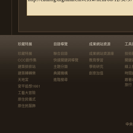
珍藏特展
目錄導覽
成果網站資源
工具
珍藏特展
聯合目錄
成果網站資源庫
技術
CCC創作集
快速關鍵詞導覽
教育學習
關鍵
建築排排站
主題分類
學術研究
線上
建築轉轉樂
典藏機構
創意加值
時間
天地宮
進階搜尋
跟著
旅行
安平追想1661
工藝大冒險
原住民儀式
原住民服飾
中央