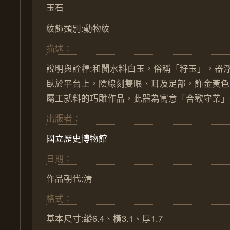
玉石
紋飾類別:動物紋
描述：
說明與詮釋:和闐水料白玉，俗稱「籽玉」，器
臥於平台上，陰線刻雙眼、耳及足部，飾金黃色
屬工就料的巧雕作品，此器為寓意「合歡守業」
出版者：
國立歷史博物館
日期：
作品朝代:
清
格式：
基本尺寸:縱6.4、橫3.1、厚1.7