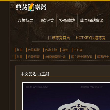
珍藏特展
目錄導覽
技術體驗
成果網站資源
目錄導覽首頁
HOTKEY快速導覽
首頁
目錄導覽
內容主題
器物
玉石器
首頁
目錄導覽
典藏機構與計畫
國立歷史博物館
國家歷史
中文品名:白玉鎖