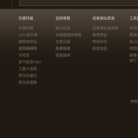
珍藏特展
目錄導覽
成果網站資源
工具
珍藏特展
聯合目錄
成果網站資源庫
技術
CCC創作集
快速關鍵詞導覽
教育學習
關鍵
建築排排站
主題分類
學術研究
線上
建築轉轉樂
典藏機構
創意加值
時間
天地宮
進階搜尋
跟著
旅行
安平追想1661
工藝大冒險
原住民儀式
原住民服飾
中央