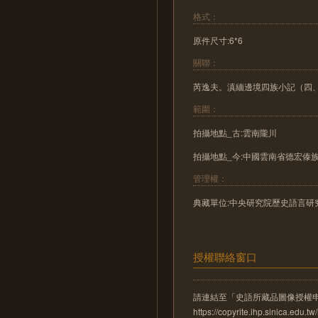
格式：
原件尺寸:6*6
關聯：
芮逸夫。滇緬邊境四族小記（四
範圍：
拍攝地點_古:雲南隴川
拍攝地點_今:中國雲南省德宏傣
管理權：
典藏單位:中央研究院歷史語言研
授權聯絡窗口
請連結至「史語所藏品圖像授權
https://copyrite.ihp.sinica.ed