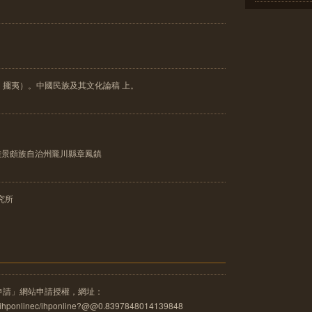
、擺夷）。中國民族及其文化論稿 上。
族景頗族自治州隴川縣章鳳鎮
究所
申請」網站申請授權，網址：
u.tw/ihponlinec/ihponline?@@0.8397848014139848