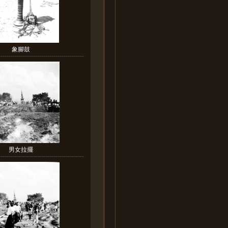
象腳鼓
男女拉擺