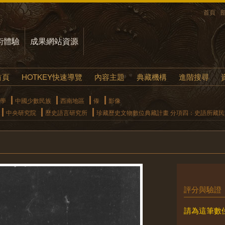
首頁
術體驗
成果網站資源
首頁
HOTKEY快速導覽
內容主題
典藏機構
進階搜尋
學
中國少數民族
西南地區
傣
影像
中央研究院
歷史語言研究所
珍藏歷史文物數位典藏計畫 分項四：史語所藏
評分與驗證
請為這筆數