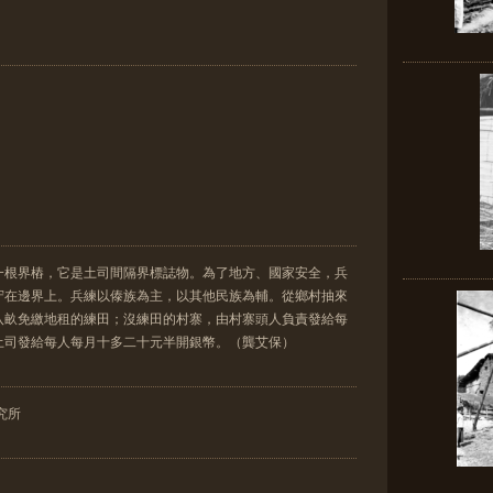
一根界樁，它是土司間隔界標誌物。為了地方、國家安全，兵
守在邊界上。兵練以傣族為主，以其他民族為輔。從鄉村抽來
八畝免繳地租的練田；沒練田的村寨，由村寨頭人負責發給每
土司發給每人每月十多二十元半開銀幣。（龔艾保）
究所