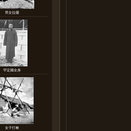
男女拉擺
罕定國全身
女子打楸