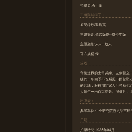
拍攝者:勇士衡
主題與關鍵字：
原記錄族稱:擺夷
主題類別:儀式節慶--風俗年節
主題類別:人--一般人
官方族稱:傣
描述：
守衛邊界的土司兵練。左側豎立
練們一年四季不管颳風下雨都堅
的兵練，服役期間家人可領種七
人每年一兩百籮稻穀。雇傭兵，
出版者：
典藏單位:中央研究院歷史語言研
日期：
拍攝時間:1935年04月