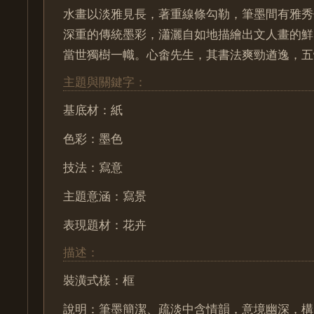
水畫以淡雅見長，著重線條勾勒，筆墨間有雅秀
深重的傳統墨彩，瀟灑自如地描繪出文人畫的鮮
當世獨樹一幟。心畬先生，其書法爽勁遒逸，五
主題與關鍵字：
基底材：紙
色彩：墨色
技法：寫意
主題意涵：寫景
表現題材：花卉
描述：
裝潢式樣：框
說明：筆墨簡潔、疏淡中含情韻，意境幽深，構