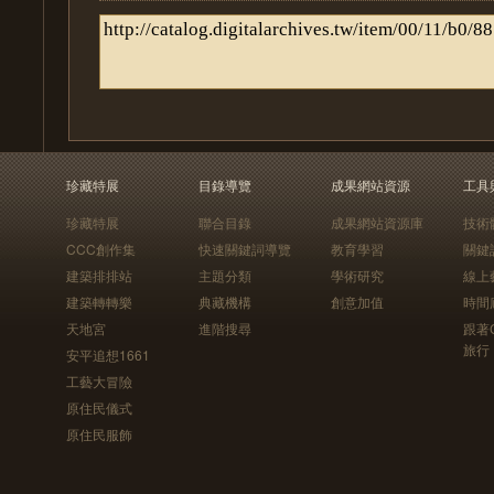
珍藏特展
目錄導覽
成果網站資源
工具
珍藏特展
聯合目錄
成果網站資源庫
技術
CCC創作集
快速關鍵詞導覽
教育學習
關鍵
建築排排站
主題分類
學術研究
線上
建築轉轉樂
典藏機構
創意加值
時間
天地宮
進階搜尋
跟著
旅行
安平追想1661
工藝大冒險
原住民儀式
原住民服飾