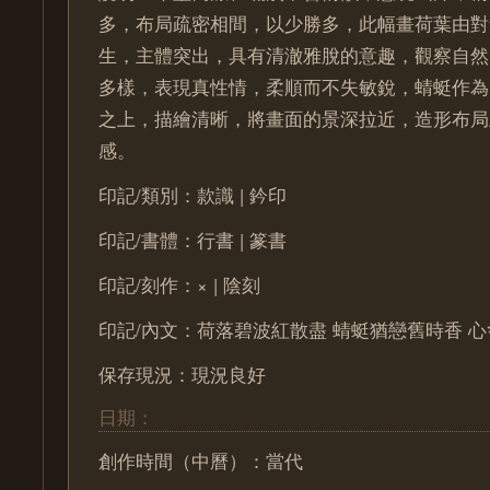
多，布局疏密相間，以少勝多，此幅畫荷葉由對
生，主體突出，具有清澈雅脫的意趣，觀察自然
多樣，表現真性情，柔順而不失敏銳，蜻蜓作為
之上，描繪清晰，將畫面的景深拉近，造形布局
感。
印記/類別：款識 | 鈐印
印記/書體：行書 | 篆書
印記/刻作：× | 陰刻
印記/內文：荷落碧波紅散盡 蜻蜓猶戀舊時香 心畬
保存現況：現況良好
日期：
創作時間（中曆）：當代