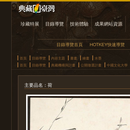
珍藏特展
目錄導覽
技術體驗
成果網站資源
目錄導覽首頁
HOTKEY快速導覽
首頁
目錄導覽
內容主題
書畫
繪畫
水墨
首頁
目錄導覽
典藏機構與計畫
公開徵選計畫
中國文化大學
主要品名：荷