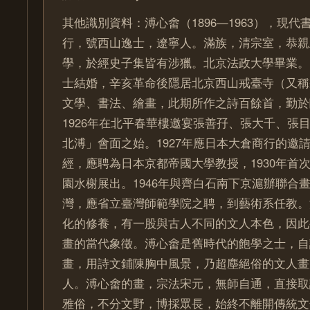
其他識別資料：溥心畬（1896—1963），現
行，號西山逸士，遼寧人。滿族，清宗室，恭親
學，於經史子集皆有涉獵。北京法政大學畢業。1
士結婚，辛亥革命後隱居北京西山戒臺寺（又稱
文學、書法、繪畫，此期所作之詩百餘首，勤於
1926年在北平春華樓邀宴張善孖、張大千、張
北溥」會面之始。1927年應日本大倉商行的邀
經，應聘為日本京都帝國大學教授，1930年首
園水榭展出。1946年與齊白石南下京滬辦聯合畫
灣，應省立臺灣師範學院之聘，到藝術系任教。
化的修養，有一股與古人不同的文人本色，因此
畫的當代象徵。溥心畬是舊時代的飽學之士，自
畫，用詩文鋪陳胸中風景，乃超塵絕俗的文人畫
人。溥心畬的畫，宗法宋元，無師自通，直接取
雅俗，不分文野，博採眾長，始終不離開傳統文